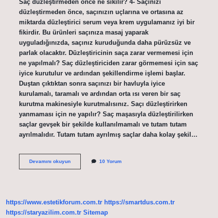
Saç düzleştirmeden önce ne sıkılır? 4- Saçınızı
düzleştirmeden önce, saçınızın uçlarına ve ortasına az
miktarda düzleştirici serum veya krem ​​uygulamanız iyi bir
fikirdir. Bu ürünleri saçınıza masaj yaparak
uyguladığınızda, saçınız kuruduğunda daha pürüzsüz ve
parlak olacaktır. Düzleştiricinin saça zarar vermemesi için
ne yapılmalı? Saç düzleştiriciden zarar görmemesi için saç
iyice kurutulur ve ardından şekillendirme işlemi başlar.
Duştan çıktıktan sonra saçınızı bir havluyla iyice
kurulamalı, taramalı ve ardından orta ısı veren bir saç
kurutma makinesiyle kurutmalısınız. Saçı düzleştirirken
yanmaması için ne yapılır? Saç maşasıyla düzleştirilirken
saçlar gevşek bir şekilde kullanılmamalı ve tutam tutam
ayrılmalıdır. Tutam tutam ayrılmış saçlar daha kolay şekil…
Düzleştirici
Devamını okuyun
10 Yorum
Kullanmadan
Önce
Saça
Ne
Sürülür
https://www.estetikforum.com.tr
https://smartdus.com.tr
https://staryazilim.com.tr
Sitemap