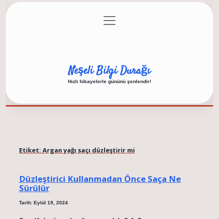
menüyü
Anasayfa
Gizlilik Politikası
Yasal Uyarı
aç
Hakkımızda
Neşeli Bilgi Durağı
Hızlı hikayelerle gününü şenlendir!
Etiket:
Argan yağı saçı düzleştirir mi
Düzleştirici Kullanmadan Önce Saça Ne
Sürülür
Tarih: Eylül 19, 2024