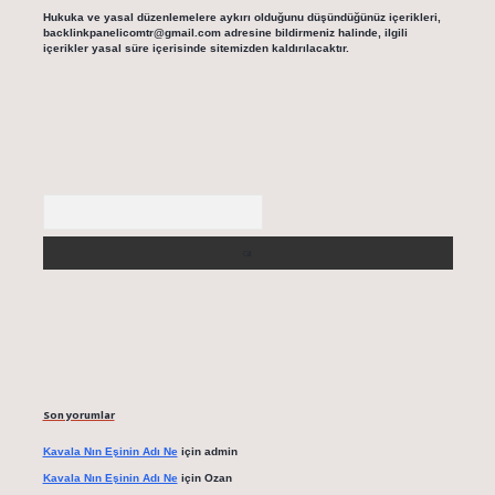
Hukuka ve yasal düzenlemelere aykırı olduğunu düşündüğünüz içerikleri,
backlinkpanelicomtr@gmail.com
adresine bildirmeniz halinde, ilgili
içerikler yasal süre içerisinde sitemizden kaldırılacaktır.
Arama
Son yorumlar
Kavala Nın Eşinin Adı Ne
için
admin
Kavala Nın Eşinin Adı Ne
için
Ozan