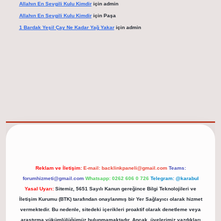
Allahın En Sevgili Kulu Kimdir
için
admin
Allahın En Sevgili Kulu Kimdir
için
Paşa
1 Bardak Yeşil Çay Ne Kadar Yağ Yakar
için
admin
elexbet güncel adresi
https://tulipbett.net/
Reklam ve İletişim:
E-mail:
backlinkpaneli@gmail.com
Teams:
forumhizmeti@gmail.com
Whatsapp: 0262 606 0 726
Telegram: @karabul
Yasal Uyarı:
Sitemiz, 5651 Sayılı Kanun gereğince Bilgi Teknolojileri ve
İletişim Kurumu (BTK) tarafından onaylanmış bir Yer Sağlayıcı olarak hizmet
vermektedir. Bu nedenle, sitedeki içerikleri proaktif olarak denetleme veya
araştırma yükümlülüğümüz bulunmamaktadır. Ancak, üyelerimiz yazdıkları