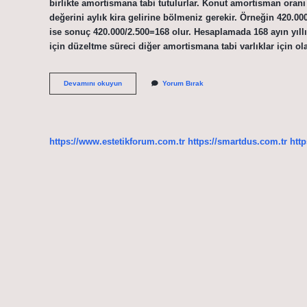
birlikte amortismana tabi tutulurlar. Konut amortisman ora
değerini aylık kira gelirine bölmeniz gerekir. Örneğin 420.000
ise sonuç 420.000/2.500=168 olur. Hesaplamada 168 ayın yıllık
için düzeltme süreci diğer amortismana tabi varlıklar için ol
Binalarda
Devamını okuyun
Yorum Bırak
Amortisman
Oranı
Kaç
https://www.estetikforum.com.tr
https://smartdus.com.tr
http