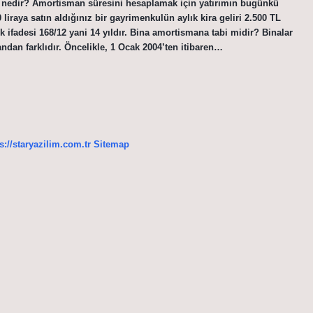
nı nedir? Amortisman süresini hesaplamak için yatırımın bugünkü
 liraya satın aldığınız bir gayrimenkulün aylık kira geliri 2.500 TL
 ifadesi 168/12 yani 14 yıldır. Bina amortismana tabi midir? Binalar
andan farklıdır. Öncelikle, 1 Ocak 2004’ten itibaren…
s://staryazilim.com.tr
Sitemap