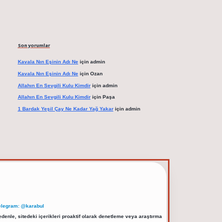
Son yorumlar
Kavala Nın Eşinin Adı Ne
için
admin
Kavala Nın Eşinin Adı Ne
için
Ozan
Allahın En Sevgili Kulu Kimdir
için
admin
Allahın En Sevgili Kulu Kimdir
için
Paşa
1 Bardak Yeşil Çay Ne Kadar Yağ Yakar
için
admin
elegram: @karabul
denle, sitedeki içerikleri proaktif olarak denetleme veya araştırma