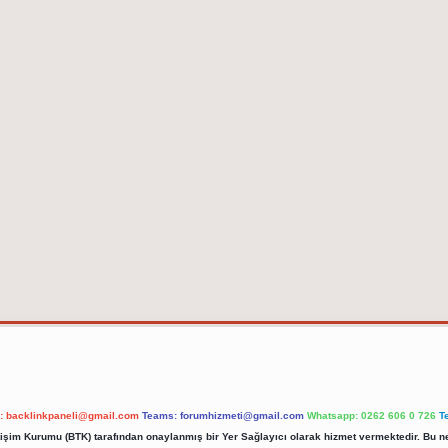
l:
backlinkpaneli@gmail.com
Teams:
forumhizmeti@gmail.com
Whatsapp: 0262 606 0 726
T
etişim Kurumu (BTK) tarafından onaylanmış bir Yer Sağlayıcı olarak hizmet vermektedir. Bu ne