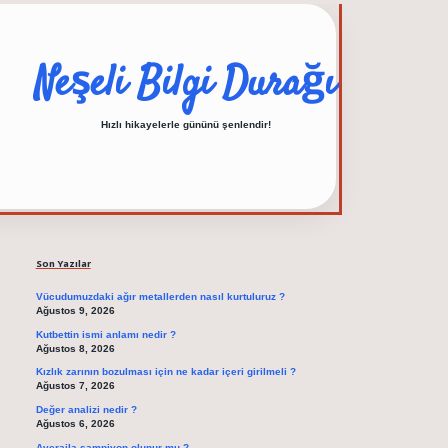
Neşeli Bilgi Durağı
Hızlı hikayelerle gününü şenlendir!
Sidebar
elexbet güncel adresi
Son Yazılar
Vücudumuzdaki ağır metallerden nasıl kurtuluruz ?
Ağustos 9, 2026
Kutbettin ismi anlamı nedir ?
Ağustos 8, 2026
Kızlık zarının bozulması için ne kadar içeri girilmeli ?
Ağustos 7, 2026
Değer analizi nedir ?
Ağustos 6, 2026
Averajla şampiyon olunur mu ?