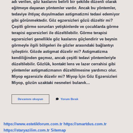
adı verilen, göz kaslarını belirli bir şekilde düzenli olarak
eğitmeye dayanan yöntemler vardır. Ancak bu yöntemler,
tedaviye ihtiyaç duyulmadan astigmatizmi tedavi edemiyor
gibi görünmektedir. Göz egzersizleri gözü düzeltir mi?
Çeşitli görme sorunları yetişkinlerde ve çocuklarda görme
terapisi egzersizleri ile düzeltilebilir. Görme terapisi
egzersizleri genellikle göz kaslarını güçlendirir ve beynin
görmeyle ilgili bölgeleri ile gözler arasındaki bağlantıyı
iyileştirir. Gözde astigmat düzelir mi? Astigmatizma
kendiliğinden geçmez, ancak çeşitli tedavi yöntemleriyle
düzeltilebilir. Gözlük, kontakt lens ve lazer cerrahisi gibi
yöntemler astigmatizmanın düzeltilmesine yardımcı olur.
Miyop egzersizle düzelir mi? Miyop İçin Göz Egzersizleri
Miyop, gözün uzaktaki nesneleri bulanık…
Astigmat
Devamını okuyun
Yorum Bırak
Göz
Egzersizi
Ile
Düzelir
Mi
https://www.estetikforum.com.tr
https://smartdus.com.tr
https://staryazilim.com.tr
Sitemap