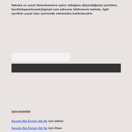
Hukuka ve yasal düzenlemelere aykırı olduğunu düşündüğünüz içerikleri,
backlinkpanelicomtr@gmail.com
adresine bildirmeniz halinde, ilgili
içerikler yasal süre içerisinde sitemizden kaldırılacaktır.
Arama
Son yorumlar
Kavala Nın Eşinin Adı Ne
için
admin
Kavala Nın Eşinin Adı Ne
için
Ozan