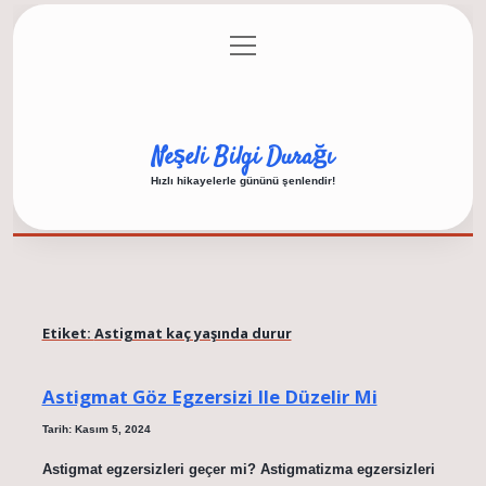
menüyü
Anasayfa
Gizlilik Politikası
Yasal Uyarı
aç
Hakkımızda
Neşeli Bilgi Durağı
Hızlı hikayelerle gününü şenlendir!
Etiket:
Astigmat kaç yaşında durur
Astigmat Göz Egzersizi Ile Düzelir Mi
Tarih: Kasım 5, 2024
Astigmat egzersizleri geçer mi? Astigmatizma egzersizleri