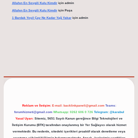
Allahın En Sevgili Kulu Kimdir
için
admin
Allahın En Sevgili Kulu Kimdir
için
Paşa
1 Bardak Yeşil Çay Ne Kadar Yağ Yakar
için
admin
ipbett.net/
Reklam ve İletişim:
E-mail:
backlinkpaneli@gmail.com
Teams:
forumhizmeti@gmail.com
Whatsapp: 0262 606 0 726
Telegram: @karabul
Yasal Uyarı:
Sitemiz, 5651 Sayılı Kanun gereğince Bilgi Teknolojileri ve
İletişim Kurumu (BTK) tarafından onaylanmış bir Yer Sağlayıcı olarak hizmet
vermektedir. Bu nedenle, sitedeki içerikleri proaktif olarak denetleme veya
araştırma yükümlülüğümüz bulunmamaktadır. Ancak, üyelerimiz yazdıkları