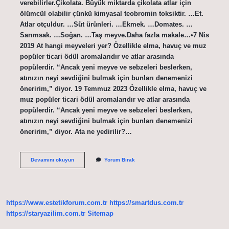
verebilirler.Çikolata. Büyük miktarda çikolata atlar için
ölümcül olabilir çünkü kimyasal teobromin toksiktir. …Et.
Atlar otçuldur. …Süt ürünleri. …Ekmek. …Domates. …
Sarımsak. …Soğan. …Taş meyve.Daha fazla makale…•7 Nis
2019 At hangi meyveleri yer? Özellikle elma, havuç ve muz
popüler ticari ödül aromalarıdır ve atlar arasında
popülerdir. “Ancak yeni meyve ve sebzeleri beslerken,
atınızın neyi sevdiğini bulmak için bunları denemenizi
öneririm,” diyor. 19 Temmuz 2023 Özellikle elma, havuç ve
muz popüler ticari ödül aromalarıdır ve atlar arasında
popülerdir. “Ancak yeni meyve ve sebzeleri beslerken,
atınızın neyi sevdiğini bulmak için bunları denemenizi
öneririm,” diyor. Ata ne yedirilir?…
Ata
Devamını okuyun
Yorum Bırak
Ne
Verilmez
https://www.estetikforum.com.tr
https://smartdus.com.tr
https://staryazilim.com.tr
Sitemap