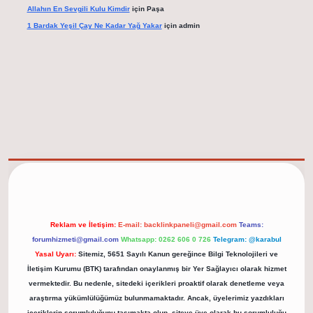
Allahın En Sevgili Kulu Kimdir
için
Paşa
1 Bardak Yeşil Çay Ne Kadar Yağ Yakar
için
admin
elexbet güncel adresi
https://tulipbett.net/
Reklam ve İletişim:
E-mail:
backlinkpaneli@gmail.com
Teams:
forumhizmeti@gmail.com
Whatsapp: 0262 606 0 726
Telegram: @karabul
Yasal Uyarı:
Sitemiz, 5651 Sayılı Kanun gereğince Bilgi Teknolojileri ve
İletişim Kurumu (BTK) tarafından onaylanmış bir Yer Sağlayıcı olarak hizmet
vermektedir. Bu nedenle, sitedeki içerikleri proaktif olarak denetleme veya
araştırma yükümlülüğümüz bulunmamaktadır. Ancak, üyelerimiz yazdıkları
içeriklerin sorumluluğunu taşımakta olup, siteye üye olarak bu sorumluluğu