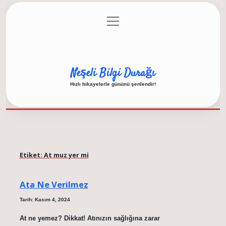
menüyü
Anasayfa
Gizlilik Politikası
Yasal Uyarı
aç
Hakkımızda
Neşeli Bilgi Durağı
Hızlı hikayelerle gününü şenlendir!
Etiket:
At muz yer mi
Ata Ne Verilmez
Tarih: Kasım 4, 2024
At ne yemez? Dikkat! Atınızın sağlığına zarar