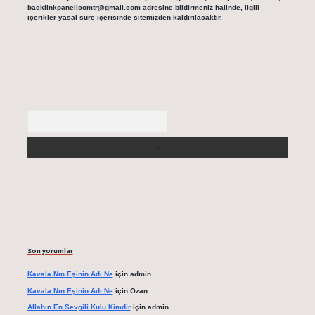
backlinkpanelicomtr@gmail.com
adresine bildirmeniz halinde, ilgili
içerikler yasal süre içerisinde sitemizden kaldırılacaktır.
Arama
Son yorumlar
Kavala Nın Eşinin Adı Ne
için
admin
Kavala Nın Eşinin Adı Ne
için
Ozan
Allahın En Sevgili Kulu Kimdir
için
admin