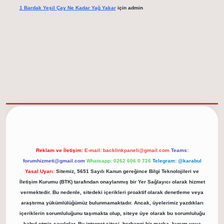
1 Bardak Yeşil Çay Ne Kadar Yağ Yakar
için
admin
elexbet güncel adresi
https://tulipbett.net/
Reklam ve İletişim:
E-mail:
backlinkpaneli@gmail.com
Teams:
forumhizmeti@gmail.com
Whatsapp: 0262 606 0 726
Telegram: @karabul
Yasal Uyarı:
Sitemiz, 5651 Sayılı Kanun gereğince Bilgi Teknolojileri ve
İletişim Kurumu (BTK) tarafından onaylanmış bir Yer Sağlayıcı olarak hizmet
vermektedir. Bu nedenle, sitedeki içerikleri proaktif olarak denetleme veya
araştırma yükümlülüğümüz bulunmamaktadır. Ancak, üyelerimiz yazdıkları
içeriklerin sorumluluğunu taşımakta olup, siteye üye olarak bu sorumluluğu
kabul etmiş sayılırlar. Bu internet sitesi, herhangi bir marka, kurum veya