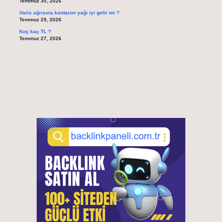
Temmuz 30, 2026
Varis ağrısına kantaron yağı iyi gelir mi ?
Temmuz 29, 2026
Koç kaç TL ?
Temmuz 27, 2026