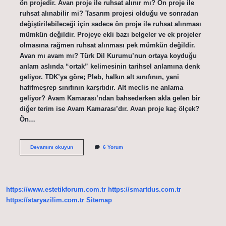
ön projedir. Avan proje ile ruhsat alınır mı? Ön proje ile
ruhsat alınabilir mi? Tasarım projesi olduğu ve sonradan
değiştirilebileceği için sadece ön proje ile ruhsat alınması
mümkün değildir. Projeye ekli bazı belgeler ve ek projeler
olmasına rağmen ruhsat alınması pek mümkün değildir.
Avan mı avam mı? Türk Dil Kurumu’nun ortaya koyduğu
anlam aslında “ortak” kelimesinin tarihsel anlamına denk
geliyor. TDK’ya göre; Pleb, halkın alt sınıfının, yani
hafifmeşrep sınıfının karşıtıdır. Alt meclis ne anlama
geliyor? Avam Kamarası’ndan bahsederken akla gelen bir
diğer terim ise Avam Kamarası’dır. Avan proje kaç ölçek?
Ön…
Avan
Devamını okuyun
6 Yorum
Proje
Ne
Demektir
https://www.estetikforum.com.tr
https://smartdus.com.tr
https://staryazilim.com.tr
Sitemap