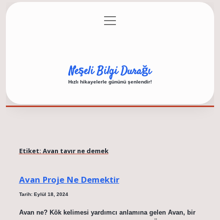
menüyü
Anasayfa
Gizlilik Politikası
Yasal Uyarı
aç
Hakkımızda
Neşeli Bilgi Durağı
Hızlı hikayelerle gününü şenlendir!
Etiket:
Avan tavır ne demek
Avan Proje Ne Demektir
Tarih: Eylül 18, 2024
Avan ne? Kök kelimesi yardımcı anlamına gelen Avan, bir