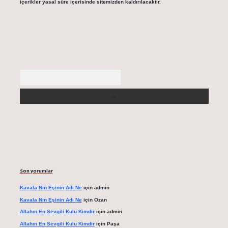
içerikler yasal süre içerisinde sitemizden kaldırılacaktır.
Arama
Son yorumlar
Kavala Nın Eşinin Adı Ne
için
admin
Kavala Nın Eşinin Adı Ne
için
Ozan
Allahın En Sevgili Kulu Kimdir
için
admin
Allahın En Sevgili Kulu Kimdir
için
Paşa