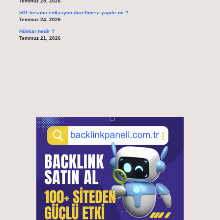
Temmuz 25, 2026
501 hesaba enflasyon düzeltmesi yapılır mı ?
Temmuz 24, 2026
Hünkar nedir ?
Temmuz 21, 2026