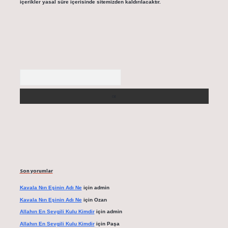
içerikler yasal süre içerisinde sitemizden kaldırılacaktır.
Arama
Son yorumlar
Kavala Nın Eşinin Adı Ne
için
admin
Kavala Nın Eşinin Adı Ne
için
Ozan
Allahın En Sevgili Kulu Kimdir
için
admin
Allahın En Sevgili Kulu Kimdir
için
Paşa