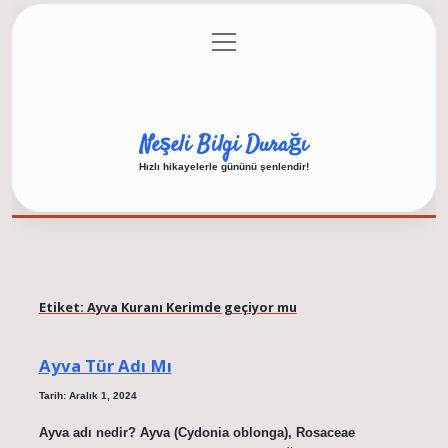
menüyü
Anasayfa
Gizlilik Politikası
Yasal Uyarı
aç
Hakkımızda
Neşeli Bilgi Durağı
Hızlı hikayelerle gününü şenlendir!
Etiket:
Ayva Kuranı Kerimde geçiyor mu
Ayva Tür Adı Mı
Tarih: Aralık 1, 2024
Ayva adı nedir? Ayva (Cydonia oblonga), Rosaceae