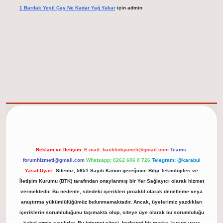
1 Bardak Yeşil Çay Ne Kadar Yağ Yakar
için
admin
net/
Reklam ve İletişim:
E-mail:
backlinkpaneli@gmail.com
Teams:
forumhizmeti@gmail.com
Whatsapp: 0262 606 0 726
Telegram: @karabul
Yasal Uyarı:
Sitemiz, 5651 Sayılı Kanun gereğince Bilgi Teknolojileri ve
İletişim Kurumu (BTK) tarafından onaylanmış bir Yer Sağlayıcı olarak hizmet
vermektedir. Bu nedenle, sitedeki içerikleri proaktif olarak denetleme veya
araştırma yükümlülüğümüz bulunmamaktadır. Ancak, üyelerimiz yazdıkları
içeriklerin sorumluluğunu taşımakta olup, siteye üye olarak bu sorumluluğu
kabul etmiş sayılırlar. Bu internet sitesi, herhangi bir marka, kurum veya