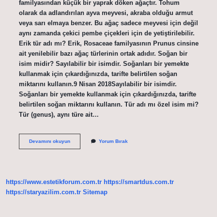
familyasından küçük bir yaprak döken ağaçtır. Tohum
olarak da adlandırılan ayva meyvesi, akraba olduğu armut
veya sarı elmaya benzer. Bu ağaç sadece meyvesi için değil
aynı zamanda çekici pembe çiçekleri için de yetiştirilebilir.
Erik tür adı mı? Erik, Rosaceae familyasının Prunus cinsine
ait yenilebilir bazı ağaç türlerinin ortak adıdır. Soğan bir
isim midir? Sayılabilir bir isimdir. Soğanları bir yemekte
kullanmak için çıkardığınızda, tarifte belirtilen soğan
miktarını kullanın.9 Nisan 2018Sayılabilir bir isimdir.
Soğanları bir yemekte kullanmak için çıkardığınızda, tarifte
belirtilen soğan miktarını kullanın. Tür adı mı özel isim mi?
Tür (genus), aynı türe ait…
Ayva
Devamını okuyun
Yorum Bırak
Tür
Adı
Mı
https://www.estetikforum.com.tr
https://smartdus.com.tr
https://staryazilim.com.tr
Sitemap