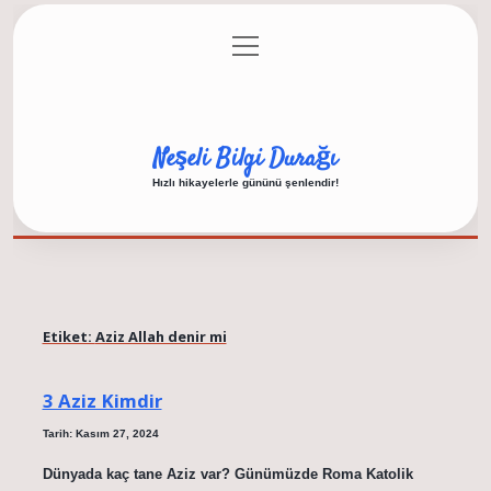
menüyü
Anasayfa
Gizlilik Politikası
Yasal Uyarı
aç
Hakkımızda
Neşeli Bilgi Durağı
Hızlı hikayelerle gününü şenlendir!
Etiket:
Aziz Allah denir mi
3 Aziz Kimdir
Tarih: Kasım 27, 2024
Dünyada kaç tane Aziz var? Günümüzde Roma Katolik