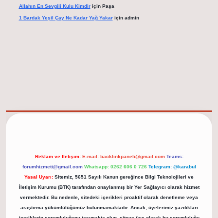
Allahın En Sevgili Kulu Kimdir
için
Paşa
1 Bardak Yeşil Çay Ne Kadar Yağ Yakar
için
admin
elexbet güncel adresi
https://tulipbett.net/
Reklam ve İletişim:
E-mail:
backlinkpaneli@gmail.com
Teams:
forumhizmeti@gmail.com
Whatsapp: 0262 606 0 726
Telegram: @karabul
Yasal Uyarı:
Sitemiz, 5651 Sayılı Kanun gereğince Bilgi Teknolojileri ve
İletişim Kurumu (BTK) tarafından onaylanmış bir Yer Sağlayıcı olarak hizmet
vermektedir. Bu nedenle, sitedeki içerikleri proaktif olarak denetleme veya
araştırma yükümlülüğümüz bulunmamaktadır. Ancak, üyelerimiz yazdıkları
içeriklerin sorumluluğunu taşımakta olup, siteye üye olarak bu sorumluluğu