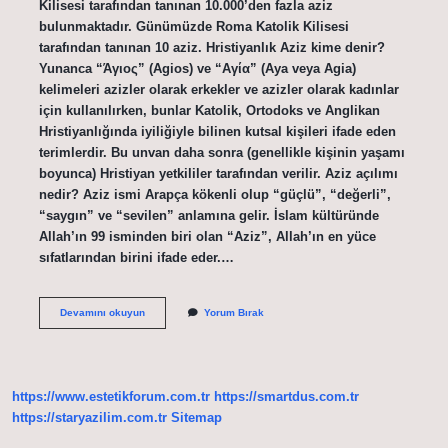
Kilisesi tarafından tanınan 10.000’den fazla aziz
bulunmaktadır. Günümüzde Roma Katolik Kilisesi
tarafından tanınan 10 aziz. Hristiyanlık Aziz kime denir?
Yunanca “Άγιος” (Agios) ve “Αγία” (Aya veya Agia)
kelimeleri azizler olarak erkekler ve azizler olarak kadınlar
için kullanılırken, bunlar Katolik, Ortodoks ve Anglikan
Hristiyanlığında iyiliğiyle bilinen kutsal kişileri ifade eden
terimlerdir. Bu unvan daha sonra (genellikle kişinin yaşamı
boyunca) Hristiyan yetkililer tarafından verilir. Aziz açılımı
nedir? Aziz ismi Arapça kökenli olup “güçlü”, “değerli”,
“saygın” ve “sevilen” anlamına gelir. İslam kültüründe
Allah’ın 99 isminden biri olan “Aziz”, Allah’ın en yüce
sıfatlarından birini ifade eder.…
3
Devamını okuyun
Yorum Bırak
Aziz
Kimdir
https://www.estetikforum.com.tr
https://smartdus.com.tr
https://staryazilim.com.tr
Sitemap