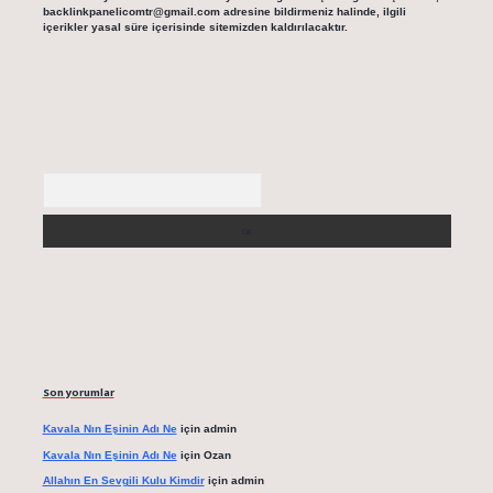
backlinkpanelicomtr@gmail.com
adresine bildirmeniz halinde, ilgili
içerikler yasal süre içerisinde sitemizden kaldırılacaktır.
Arama
Son yorumlar
Kavala Nın Eşinin Adı Ne
için
admin
Kavala Nın Eşinin Adı Ne
için
Ozan
Allahın En Sevgili Kulu Kimdir
için
admin