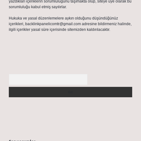
yazdıkları içeriklerin sorumluluğunu taşımakta olup, siteye üye olarak bu
sorumluluğu kabul etmiş sayılırlar.
Hukuka ve yasal düzenlemelere aykırı olduğunu düşündüğünüz
içerikleri,
backlinkpanelicomtr@gmail.com
adresine bildirmeniz halinde,
ilgili içerikler yasal süre içerisinde sitemizden kaldırılacaktır.
Arama