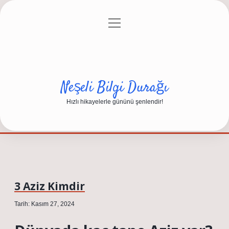
menüyü
Anasayfa
Gizlilik Politikası
Yasal Uyarı
aç
Hakkımızda
Neşeli Bilgi Durağı
Hızlı hikayelerle gününü şenlendir!
3 Aziz Kimdir
Tarih: Kasım 27, 2024