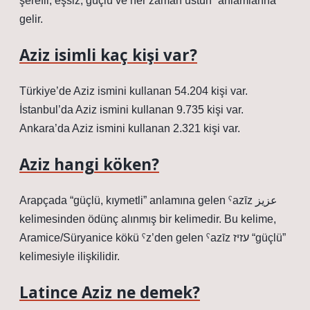
şerefli, eşsiz, güçlü ve her zaman üstün” anlamlarına
gelir.
Aziz isimli kaç kişi var?
Türkiye’de Aziz ismini kullanan 54.204 kişi var.
İstanbul’da Aziz ismini kullanan 9.735 kişi var.
Ankara’da Aziz ismini kullanan 2.321 kişi var.
Aziz hangi köken?
Arapçada “güçlü, kıymetli” anlamına gelen ˁazīz عزيز
kelimesinden ödünç alınmış bir kelimedir. Bu kelime,
Aramice/Süryanice kökü ˁz’den gelen ˁazīz עזיז “güçlü”
kelimesiyle ilişkilidir.
Latince Aziz ne demek?