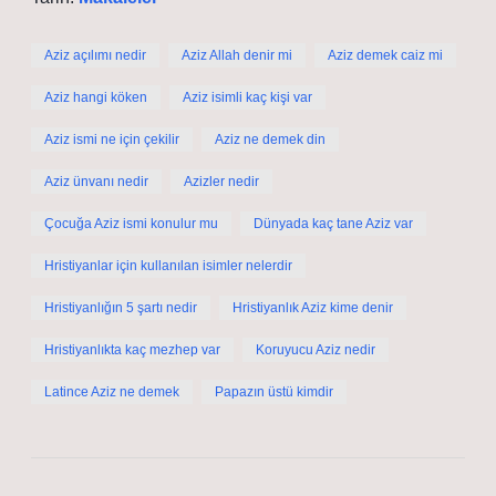
Aziz açılımı nedir
Aziz Allah denir mi
Aziz demek caiz mi
Aziz hangi köken
Aziz isimli kaç kişi var
Aziz ismi ne için çekilir
Aziz ne demek din
Aziz ünvanı nedir
Azizler nedir
Çocuğa Aziz ismi konulur mu
Dünyada kaç tane Aziz var
Hristiyanlar için kullanılan isimler nelerdir
Hristiyanlığın 5 şartı nedir
Hristiyanlık Aziz kime denir
Hristiyanlıkta kaç mezhep var
Koruyucu Aziz nedir
Latince Aziz ne demek
Papazın üstü kimdir