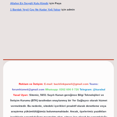
Allahın En Sevgili Kulu Kimdir
için
Paşa
1 Bardak Yeşil Çay Ne Kadar Yağ Yakar
için
admin
elexbet güncel adresi
https://tulipbett.net/
Reklam ve İletişim:
E-mail:
backlinkpaneli@gmail.com
Teams:
forumhizmeti@gmail.com
Whatsapp: 0262 606 0 726
Telegram: @karabul
Yasal Uyarı:
Sitemiz, 5651 Sayılı Kanun gereğince Bilgi Teknolojileri ve
İletişim Kurumu (BTK) tarafından onaylanmış bir Yer Sağlayıcı olarak hizmet
vermektedir. Bu nedenle, sitedeki içerikleri proaktif olarak denetleme veya
araştırma yükümlülüğümüz bulunmamaktadır. Ancak, üyelerimiz yazdıkları
içeriklerin sorumluluğunu taşımakta olup, siteye üye olarak bu sorumluluğu