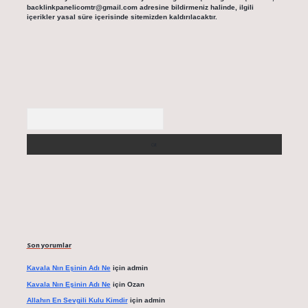
backlinkpanelicomtr@gmail.com
adresine bildirmeniz halinde, ilgili
içerikler yasal süre içerisinde sitemizden kaldırılacaktır.
Arama
Son yorumlar
Kavala Nın Eşinin Adı Ne
için
admin
Kavala Nın Eşinin Adı Ne
için
Ozan
Allahın En Sevgili Kulu Kimdir
için
admin