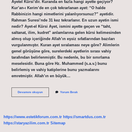
Ayetel Kürsi’dir. Kuranda en fazla hangi ayette geçiyor?
Kur’an-ı Kerim’de en çok tekrarlanan ayet: “O halde
Rabbinizin hangi nimetlerini yalanlıyorsunuz?” ayetidir.
Rahman Suresi’nde 31 kez tekrarlanır. En uzun ayetin ismi
nedir? Ayet-el Kürsi Ayet, ismini ayette geçen ve “taht,
saltanat, ilim, kudret” anlamlarına gelen kürsi kelimesinden
almış olup içeriğinde Allah’ın eşsiz sıfatlarından bazıları
vurgulanmıştır. Kuran ayet sıralaması neye göre? Alimlerin
genel görüşüne göre, surelerdeki ayetlerin sırası vahiy
tarafından belirlenmiştir. Bu nedenle, bu bir sınırlama
meselesidir. Buna göre Hz. Muhammed (s.a.v.) bunu
belirlemiş ve vahiy katiplerine bunu yazmalarını
emretmiştir. Allah’ın en büyük…
Kurandaki
Devamını okuyun
Yorum Bırak
En
Büyük
Âyet
Hangisi
https://www.estetikforum.com.tr
https://smartdus.com.tr
https://staryazilim.com.tr
Sitemap