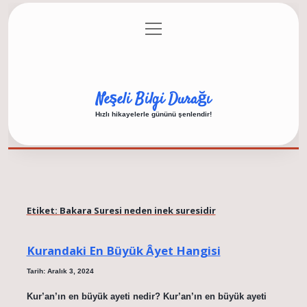
menüyü
Anasayfa
Gizlilik Politikası
Yasal Uyarı
aç
Hakkımızda
Neşeli Bilgi Durağı
Hızlı hikayelerle gününü şenlendir!
Etiket:
Bakara Suresi neden inek suresidir
Kurandaki En Büyük Âyet Hangisi
Tarih: Aralık 3, 2024
Kur’an’ın en büyük ayeti nedir? Kur’an’ın en büyük ayeti