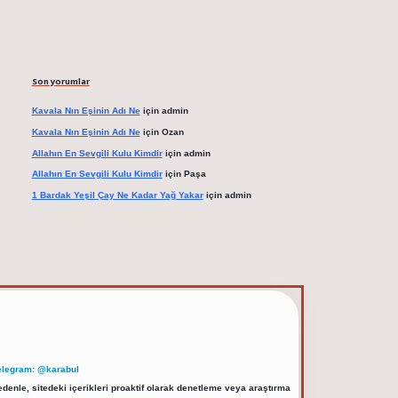
Son yorumlar
Kavala Nın Eşinin Adı Ne
için
admin
Kavala Nın Eşinin Adı Ne
için
Ozan
Allahın En Sevgili Kulu Kimdir
için
admin
Allahın En Sevgili Kulu Kimdir
için
Paşa
1 Bardak Yeşil Çay Ne Kadar Yağ Yakar
için
admin
elegram: @karabul
denle, sitedeki içerikleri proaktif olarak denetleme veya araştırma