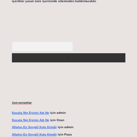
içerikler yasal süre içerisinde sitemizden kaldırılacaktır.
Arama
Son yorumlar
Kavala Nın Eşinin Adı Ne
için
admin
Kavala Nın Eşinin Adı Ne
için
Ozan
Allahın En Sevgili Kulu Kimdir
için
admin
Allahın En Sevgili Kulu Kimdir
için
Paşa