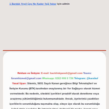
1 Bardak Yeşil Çay Ne Kadar Yağ Yakar
için
admin
elexbet güncel adresi
https://tulipbett.net/
Reklam ve İletişim:
E-mail:
backlinkpaneli@gmail.com
Teams:
forumhizmeti@gmail.com
Whatsapp: 0262 606 0 726
Telegram: @karabul
Yasal Uyarı:
Sitemiz, 5651 Sayılı Kanun gereğince Bilgi Teknolojileri ve
İletişim Kurumu (BTK) tarafından onaylanmış bir Yer Sağlayıcı olarak hizmet
vermektedir. Bu nedenle, sitedeki içerikleri proaktif olarak denetleme veya
araştırma yükümlülüğümüz bulunmamaktadır. Ancak, üyelerimiz yazdıkları
içeriklerin sorumluluğunu taşımakta olup, siteye üye olarak bu sorumluluğu
kabul etmiş sayılırlar. Bu internet sitesi, herhangi bir marka, kurum veya