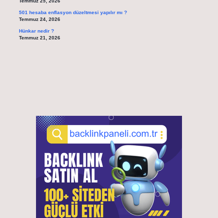
Temmuz 25, 2026
501 hesaba enflasyon düzeltmesi yapılır mı ?
Temmuz 24, 2026
Hünkar nedir ?
Temmuz 21, 2026