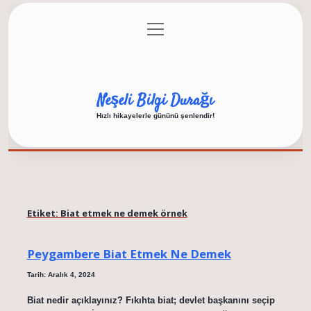
menüyü
Anasayfa
Gizlilik Politikası
Yasal Uyarı
aç
Hakkımızda
Neşeli Bilgi Durağı
Hızlı hikayelerle gününü şenlendir!
Etiket:
Biat etmek ne demek örnek
Peygambere Biat Etmek Ne Demek
Tarih: Aralık 4, 2024
Biat nedir açıklayınız? Fıkıhta biat; devlet başkanını seçip