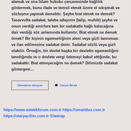
atamak ve ona İslam hukuku çerçevesinde bağlılık
göstermek, bunu ifade ve temsil etmek üzere el sıkışmak ve
sözleşme yapmak demektir. Şeyhe biat etmek ne demek?
Tasavvufta sadakat, talebe adayının (talip, muhib) şeyhe ve
onun verdiği emirlere tam bir sadakatle bağlı kalacağına
dair verdiği söz anlamında kullanılır. Biat etmek ne demek
örnek? Bir kişinin egemenliğinin aleni veya gizli tanınması
ve ilan edilmesine sadakat denir. Sadakat sözlü veya gizli
olabilir. Örneğin, bir devlet başka bir devletin egemenliğini
tanıdığında ve o devlete vergi ödemeyi kabul ettiğinde, bu
sadakattir. Biat etmeyeceğim ne demek? Dilimizde sadakat
göstergesi…
Peygambere
Devamını okuyun
Yorum Bırak
Biat
Etmek
Ne
Demek
https://www.estetikforum.com.tr
https://smartdus.com.tr
https://staryazilim.com.tr
Sitemap