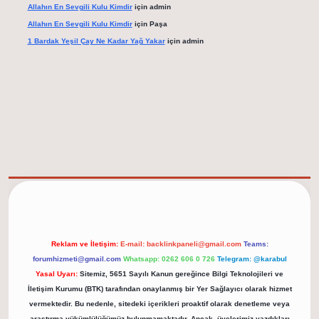
Allahın En Sevgili Kulu Kimdir
için
admin
Allahın En Sevgili Kulu Kimdir
için
Paşa
1 Bardak Yeşil Çay Ne Kadar Yağ Yakar
için
admin
net/
Reklam ve İletişim:
E-mail:
backlinkpaneli@gmail.com
Teams:
forumhizmeti@gmail.com
Whatsapp: 0262 606 0 726
Telegram: @karabul
Yasal Uyarı:
Sitemiz, 5651 Sayılı Kanun gereğince Bilgi Teknolojileri ve
İletişim Kurumu (BTK) tarafından onaylanmış bir Yer Sağlayıcı olarak hizmet
vermektedir. Bu nedenle, sitedeki içerikleri proaktif olarak denetleme veya
araştırma yükümlülüğümüz bulunmamaktadır. Ancak, üyelerimiz yazdıkları