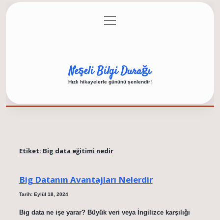
menüyü
Anasayfa
Gizlilik Politikası
Yasal Uyarı
aç
Hakkımızda
Neşeli Bilgi Durağı
Hızlı hikayelerle gününü şenlendir!
Etiket:
Big data eğitimi nedir
Big Datanın Avantajları Nelerdir
Tarih: Eylül 18, 2024
Big data ne işe yarar? Büyük veri veya İngilizce karşılığı