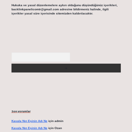
Hukuka ve yasal düzenlemelere aykırı olduğunu düşündüğünüz içerikleri,
backlinkpanelicomtr@gmail.com
adresine bildirmeniz halinde, ilgili
içerikler yasal süre içerisinde sitemizden kaldırılacaktır.
Arama
Son yorumlar
Kavala Nın Eşinin Adı Ne
için
admin
Kavala Nın Eşinin Adı Ne
için
Ozan