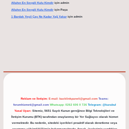
Allahın En Sevgili Kulu Kimdir
için
admin
Allahın En Sevgili Kulu Kimdir
için
Paşa
1 Bardak Yeşil Çay Ne Kadar Yağ Yakar
için
admin
/tulipbett.net/
Reklam ve İletişim:
E-mail:
backlinkpaneli@gmail.com
Teams:
forumhizmeti@gmail.com
Whatsapp: 0262 606 0 726
Telegram: @karabul
Yasal Uyarı:
Sitemiz, 5651 Sayılı Kanun gereğince Bilgi Teknolojileri ve
İletişim Kurumu (BTK) tarafından onaylanmış bir Yer Sağlayıcı olarak hizmet
vermektedir. Bu nedenle, sitedeki içerikleri proaktif olarak denetleme veya
araştırma yükümlülüğümüz bulunmamaktadır. Ancak, üyelerimiz yazdıkları