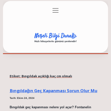
menüyü
Anasayfa
Gizlilik Politikası
Yasal Uyarı
aç
Hakkımızda
Neşeli Bilgi Durağı
Hızlı hikayelerle gününü şenlendir!
Etiket:
Bıngıldak açıklığı kaç cm olmalı
Bıngıldağın Geç Kapanması Sorun Olur Mu
Tarih: Ekim 24, 2024
Bıngıldak geç kapanması nelere yol açar? Fontanelin