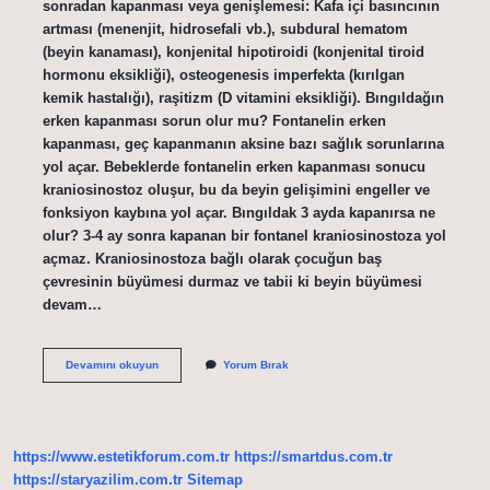
sonradan kapanması veya genişlemesi: Kafa içi basıncının
artması (menenjit, hidrosefali vb.), subdural hematom
(beyin kanaması), konjenital hipotiroidi (konjenital tiroid
hormonu eksikliği), osteogenesis imperfekta (kırılgan
kemik hastalığı), raşitizm (D vitamini eksikliği). Bıngıldağın
erken kapanması sorun olur mu? Fontanelin erken
kapanması, geç kapanmanın aksine bazı sağlık sorunlarına
yol açar. Bebeklerde fontanelin erken kapanması sonucu
kraniosinostoz oluşur, bu da beyin gelişimini engeller ve
fonksiyon kaybına yol açar. Bıngıldak 3 ayda kapanırsa ne
olur? 3-4 ay sonra kapanan bir fontanel kraniosinostoza yol
açmaz. Kraniosinostoza bağlı olarak çocuğun baş
çevresinin büyümesi durmaz ve tabii ki beyin büyümesi
devam…
Bıngıldağın
Devamını okuyun
Yorum Bırak
Geç
Kapanması
Sorun
Olur
Mu
https://www.estetikforum.com.tr
https://smartdus.com.tr
https://staryazilim.com.tr
Sitemap