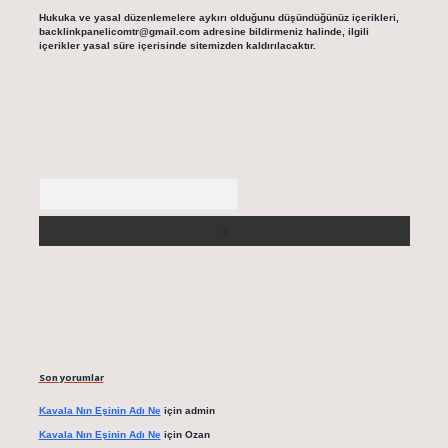
Hukuka ve yasal düzenlemelere aykırı olduğunu düşündüğünüz içerikleri,
backlinkpanelicomtr@gmail.com
adresine bildirmeniz halinde, ilgili
içerikler yasal süre içerisinde sitemizden kaldırılacaktır.
Arama
Son yorumlar
Kavala Nın Eşinin Adı Ne
için
admin
Kavala Nın Eşinin Adı Ne
için
Ozan