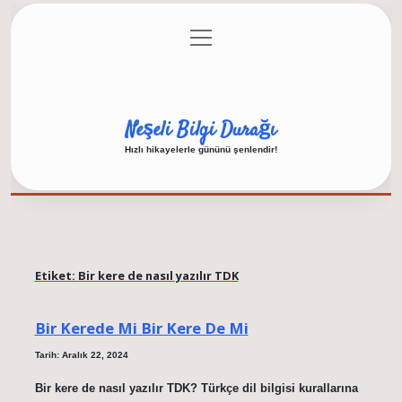
menüyü
Anasayfa
Gizlilik Politikası
Yasal Uyarı
aç
Hakkımızda
Neşeli Bilgi Durağı
Hızlı hikayelerle gününü şenlendir!
Etiket:
Bir kere de nasıl yazılır TDK
Bir Kerede Mi Bir Kere De Mi
Tarih: Aralık 22, 2024
Bir kere de nasıl yazılır TDK? Türkçe dil bilgisi kurallarına