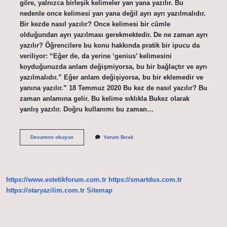
göre, yalnızca birleşik kelimeler yan yana yazılır. Bu
nedenle once kelimesi yan yana değil ayrı ayrı yazılmalıdır.
Bir kezde nasıl yazılır? Once kelimesi bir cümle
olduğundan ayrı yazılması gerekmektedir. De ne zaman ayrı
yazılır? Öğrencilere bu konu hakkında pratik bir ipucu da
veriliyor: “Eğer de, da yerine ‘genius’ kelimesini
koyduğunuzda anlam değişmiyorsa, bu bir bağlaçtır ve ayrı
yazılmalıdır.” Eğer anlam değişiyorsa, bu bir eklemedir ve
yanına yazılır.” 18 Temmuz 2020 Bu kez de nasıl yazılır? Bu
zaman anlamına gelir. Bu kelime sıklıkla Bukez olarak
yanlış yazılır. Doğru kullanımı bu zaman…
Bir
Devamını okuyun
Yorum Bırak
Kerede
Mi
Bir
Kere
De
https://www.estetikforum.com.tr
https://smartdus.com.tr
Mi
https://staryazilim.com.tr
Sitemap