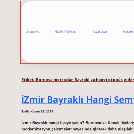
Anasayfa
Gizlilik Politikası
Yasal Uyarı
Hakkım
Etiket:
Bornova metrodan Bayraklıya hangi otobüs gide
İZmir Bayraklı Hangi Sem
Tarih: Kasım 22, 2024
İzmir Bayraklı hangi ilçeye yakın? Bornova ve Konak ilçeleriy
modernizasyon çalışmaları sayesinde giderek daha ulaşılabili