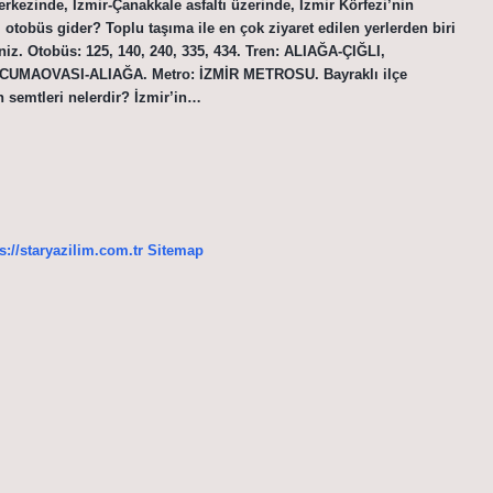
erkezinde, İzmir-Çanakkale asfaltı üzerinde, İzmir Körfezi’nin
otobüs gider? Toplu taşıma ile en çok ziyaret edilen yerlerden biri
niz. Otobüs: 125, 140, 240, 335, 434. Tren: ALIAĞA-ÇIĞLI,
MAOVASI-ALIAĞA. Metro: İZMİR METROSU. Bayraklı ilçe
n semtleri nelerdir? İzmir’in…
s://staryazilim.com.tr
Sitemap