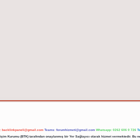
l:
backlinkpaneli@gmail.com
Teams:
forumhizmeti@gmail.com
Whatsapp: 0262 606 0 726
T
etişim Kurumu (BTK) tarafından onaylanmış bir Yer Sağlayıcı olarak hizmet vermektedir. Bu ne