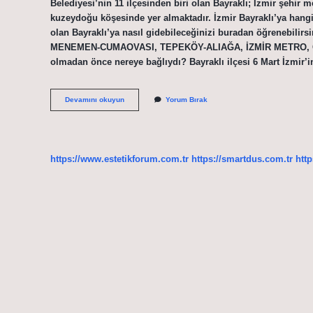
Belediyesi’nin 11 ilçesinden biri olan Bayraklı; İzmir şehir m
kuzeydoğu köşesinde yer almaktadır. İzmir Bayraklı’ya hangi 
olan Bayraklı’ya nasıl gidebileceğinizi buradan öğrenebilirsi
MENEMEN-CUMAOVASI, TEPEKÖY-ALIAĞA, İZMİR METRO, CU
olmadan önce nereye bağlıydı? Bayraklı ilçesi 6 Mart İzmir’i
İZmir
Devamını okuyun
Yorum Bırak
Bayraklı
Hangi
Semte
Yakin
https://www.estetikforum.com.tr
https://smartdus.com.tr
http