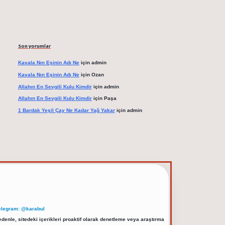
Son yorumlar
Kavala Nın Eşinin Adı Ne
için
admin
Kavala Nın Eşinin Adı Ne
için
Ozan
Allahın En Sevgili Kulu Kimdir
için
admin
Allahın En Sevgili Kulu Kimdir
için
Paşa
1 Bardak Yeşil Çay Ne Kadar Yağ Yakar
için
admin
elegram: @karabul
denle, sitedeki içerikleri proaktif olarak denetleme veya araştırma