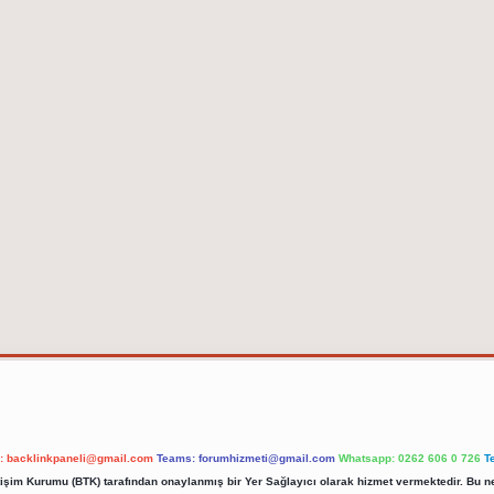
l:
backlinkpaneli@gmail.com
Teams:
forumhizmeti@gmail.com
Whatsapp: 0262 606 0 726
T
etişim Kurumu (BTK) tarafından onaylanmış bir Yer Sağlayıcı olarak hizmet vermektedir. Bu ne