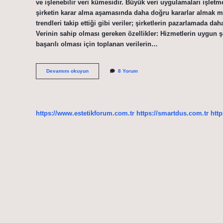
ve işlenebilir veri kümesidir. Büyük veri uygulamaları işletm
şirketin karar alma aşamasında daha doğru kararlar almak müm
trendleri takip ettiği gibi veriler; şirketlerin pazarlamada dah
Verinin sahip olması gereken özellikler: Hizmetlerin uygun 
başarılı olması için toplanan verilerin…
Big
Devamını okuyun
8 Yorum
Datanın
Avantajları
Nelerdir
https://www.estetikforum.com.tr
https://smartdus.com.tr
http