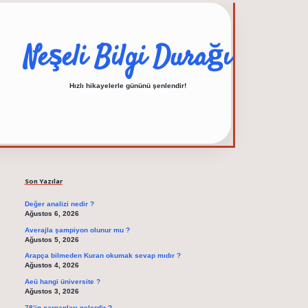
Neşeli Bilgi Durağı
Hızlı hikayelerle gününü şenlendir!
Sidebar
elexbet güncel adres
Son Yazılar
Değer analizi nedir ?
Ağustos 6, 2026
Averajla şampiyon olunur mu ?
Ağustos 5, 2026
Arapça bilmeden Kuran okumak sevap mıdır ?
Ağustos 4, 2026
Aeü hangi üniversite ?
Ağustos 3, 2026
78’in çarpanları nelerdir ?