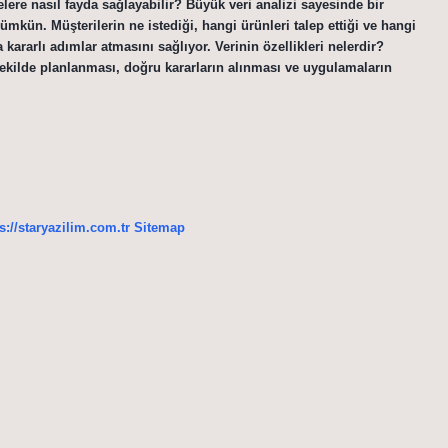
elere nasıl fayda sağlayabilir? Büyük veri analizi sayesinde bir
kün. Müşterilerin ne istediği, hangi ürünleri talep ettiği ve hangi
a kararlı adımlar atmasını sağlıyor. Verinin özellikleri nelerdir?
şekilde planlanması, doğru kararların alınması ve uygulamaların
s://staryazilim.com.tr
Sitemap