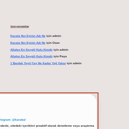
Son yorumlar
Kavala Nın Eşinin Adı Ne
için
admin
Kavala Nın Eşinin Adı Ne
için
Ozan
Allahın En Sevgili Kulu Kimdir
için
admin
Allahın En Sevgili Kulu Kimdir
için
Paşa
1 Bardak Yeşil Çay Ne Kadar Yağ Yakar
için
admin
elegram: @karabul
denle, sitedeki içerikleri proaktif olarak denetleme veya araştırma