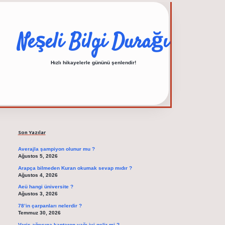
Neşeli Bilgi Durağı
Hızlı hikayelerle gününü şenlendir!
Sidebar
elexbet güncel adresi
https://tulipbett.net/
Son Yazılar
Averajla şampiyon olunur mu ?
Ağustos 5, 2026
Arapça bilmeden Kuran okumak sevap mıdır ?
Ağustos 4, 2026
Aeü hangi üniversite ?
Ağustos 3, 2026
78’in çarpanları nelerdir ?
Temmuz 30, 2026
Varis ağrısına kantaron yağı iyi gelir mi ?