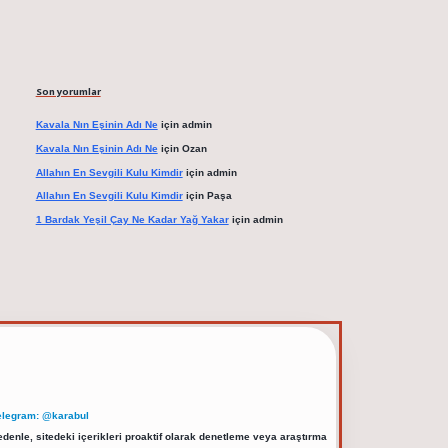
Son yorumlar
Kavala Nın Eşinin Adı Ne
için
admin
Kavala Nın Eşinin Adı Ne
için
Ozan
Allahın En Sevgili Kulu Kimdir
için
admin
Allahın En Sevgili Kulu Kimdir
için
Paşa
1 Bardak Yeşil Çay Ne Kadar Yağ Yakar
için
admin
elegram: @karabul
denle, sitedeki içerikleri proaktif olarak denetleme veya araştırma