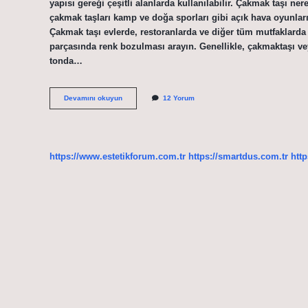
yapısı gereği çeşitli alanlarda kullanılabilir. Çakmak taşı ner
çakmak taşları kamp ve doğa sporları gibi açık hava oyunların
Çakmak taşı evlerde, restoranlarda ve diğer tüm mutfaklarda k
parçasında renk bozulması arayın. Genellikle, çakmaktaşı ve
tonda…
Flint
Devamını okuyun
12 Yorum
Taşı
Ne
Işe
Yarar
https://www.estetikforum.com.tr
https://smartdus.com.tr
http