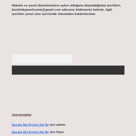
Hukuka ve yasal düzenlemelere aykırı olduğunu düşündüğünüz içerikleri,
backlinkpanelicomtr@gmail.com
adresine bildirmeniz halinde, ilgili
içerikler yasal süre içerisinde sitemizden kaldırılacaktır.
Arama
Son yorumlar
Kavala Nın Eşinin Adı Ne
için
admin
Kavala Nın Eşinin Adı Ne
için
Ozan