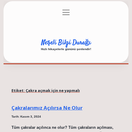
menüyü
Anasayfa
Gizlilik Politikası
Yasal Uyarı
aç
Hakkımızda
Neşeli Bilgi Durağı
Hızlı hikayelerle gününü şenlendir!
Etiket:
Çakra açmak için ne yapmalı
Çakralarımız Açılırsa Ne Olur
Tarih: Kasım 3, 2024
Tüm çakralar açılınca ne olur? Tüm çakraların açılması,