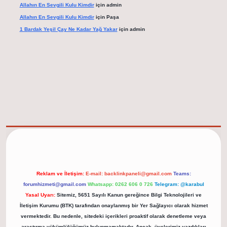
Allahın En Sevgili Kulu Kimdir
için
admin
Allahın En Sevgili Kulu Kimdir
için
Paşa
1 Bardak Yeşil Çay Ne Kadar Yağ Yakar
için
admin
elexbet güncel adresi
https://tulipbett.net/
Reklam ve İletişim:
E-mail:
backlinkpaneli@gmail.com
Teams:
forumhizmeti@gmail.com
Whatsapp: 0262 606 0 726
Telegram: @karabul
Yasal Uyarı:
Sitemiz, 5651 Sayılı Kanun gereğince Bilgi Teknolojileri ve
İletişim Kurumu (BTK) tarafından onaylanmış bir Yer Sağlayıcı olarak hizmet
vermektedir. Bu nedenle, sitedeki içerikleri proaktif olarak denetleme veya
araştırma yükümlülüğümüz bulunmamaktadır. Ancak, üyelerimiz yazdıkları