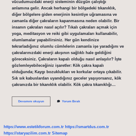
vücudumuzdaki enerji sisteminin düzgün çalıştığı
anlamına gelir. Ancak herhangi bir bölgedeki tıkanıklık,
diğer bölgelere giden enerjinin kesintiye uğramasına ve
zamanla diğer çakraların kapanmasına neden olabilir. Bir
insanın çakraları nasıl açılır? Tıkalı çakraları açmak için
yoga, meditasyon ve reiki gibi uygulamaları kullanabilir,
olumlamalar yapabilirsiniz. Her gün kendinize
tekrarladığınız olumlu cümlelerin zamanla işe yaradığını ve
çakralarınızdaki enerji akışının sağlıklı hale geldiğini
göreceksiniz. Çakraların kapalı olduğu nasıl anlaşılır? İşte
gözlemleyebileceğiniz işaretler: Kök çakra kapalı
olduğunda; Kaygı bozuklukları ve korkular ortaya çıkabilir.
Sık sık kabuslardan uyandığınız geceler yaşıyorsanız, kök
çakranızda bir tıkanıklık olabilir. Kök çakra tıkanıklığı…
Çakralarımız
Devamını okuyun
Yorum Bırak
Açılırsa
Ne
Olur
https://www.estetikforum.com.tr
https://smartdus.com.tr
https://staryazilim.com.tr
Sitemap