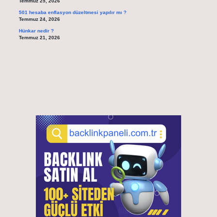
Temmuz 25, 2026
501 hesaba enflasyon düzeltmesi yapılır mı ?
Temmuz 24, 2026
Hünkar nedir ?
Temmuz 21, 2026