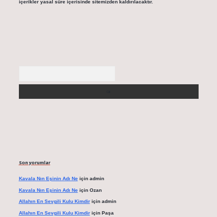
içerikler yasal süre içerisinde sitemizden kaldırılacaktır.
Arama
Son yorumlar
Kavala Nın Eşinin Adı Ne
için
admin
Kavala Nın Eşinin Adı Ne
için
Ozan
Allahın En Sevgili Kulu Kimdir
için
admin
Allahın En Sevgili Kulu Kimdir
için
Paşa