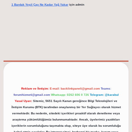
1 Bardak Yeşil Çay Ne Kadar Yağ Yakar
için
admin
elexbet güncel adresi
https://tulipbett.net/
Reklam ve İletişim:
E-mail:
backlinkpaneli@gmail.com
Teams:
forumhizmeti@gmail.com
Whatsapp: 0262 606 0 726
Telegram: @karabul
Yasal Uyarı:
Sitemiz, 5651 Sayılı Kanun gereğince Bilgi Teknolojileri ve
İletişim Kurumu (BTK) tarafından onaylanmış bir Yer Sağlayıcı olarak hizmet
vermektedir. Bu nedenle, sitedeki içerikleri proaktif olarak denetleme veya
araştırma yükümlülüğümüz bulunmamaktadır. Ancak, üyelerimiz yazdıkları
içeriklerin sorumluluğunu taşımakta olup, siteye üye olarak bu sorumluluğu
kabul etmiş sayılırlar. Bu internet sitesi, herhangi bir marka, kurum veya