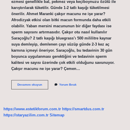
ezmesi genellikle bal, pekmez veya keçiboynuzu özütü ile
karıştırılarak tüketilir. Günde 1-2 tatlı kaşığı tüketilmesi
önerilir. Ahmet Maranki çakşır macunu ne işe yarar?
Afrodizyak etkisi olan bitki macun formunda daha etkili
olabilir. Yaban mersini macununun bir diğer faydası ise
sperm sayısını artırmasıdır. Çakşır otu nasıl kullanılır
Saraçoğlu? 2 tatlı kaşığı bluegrass’ı 500 mililitre kaynar
suya demleyip, demlenen çayı süzüp günde 2-3 kez aç
karnına içmeyi öneriyor. Saraçoğlu, bu tedavinin 30 gün
boyunca uygulanması gerektiğini ve tedavinin sperm
kalitesi ve sayısı üzerinde çok etkili olduğunu savunuyor.
Çakşır macunu ne işe yarar? Çemen…
Maranki
Devamını okuyun
Yorum Bırak
Çakşır
Macunu
Nasıl
Kullanılır
https://www.estetikforum.com.tr
https://smartdus.com.tr
https://staryazilim.com.tr
Sitemap