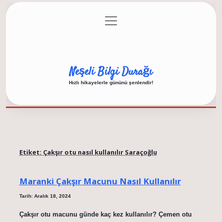
menüyü
Anasayfa
Gizlilik Politikası
Yasal Uyarı
aç
Hakkımızda
Neşeli Bilgi Durağı
Hızlı hikayelerle gününü şenlendir!
Etiket:
Çakşır otu nasıl kullanılır Saraçoğlu
Maranki Çakşır Macunu Nasıl Kullanılır
Tarih: Aralık 18, 2024
Çakşır otu macunu günde kaç kez kullanılır? Çemen otu