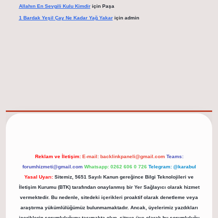
Allahın En Sevgili Kulu Kimdir
için
Paşa
1 Bardak Yeşil Çay Ne Kadar Yağ Yakar
için
admin
elexbet güncel adresi
https://tulipbett.net/
Reklam ve İletişim:
E-mail:
backlinkpaneli@gmail.com
Teams:
forumhizmeti@gmail.com
Whatsapp: 0262 606 0 726
Telegram: @karabul
Yasal Uyarı:
Sitemiz, 5651 Sayılı Kanun gereğince Bilgi Teknolojileri ve
İletişim Kurumu (BTK) tarafından onaylanmış bir Yer Sağlayıcı olarak hizmet
vermektedir. Bu nedenle, sitedeki içerikleri proaktif olarak denetleme veya
araştırma yükümlülüğümüz bulunmamaktadır. Ancak, üyelerimiz yazdıkları
içeriklerin sorumluluğunu taşımakta olup, siteye üye olarak bu sorumluluğu