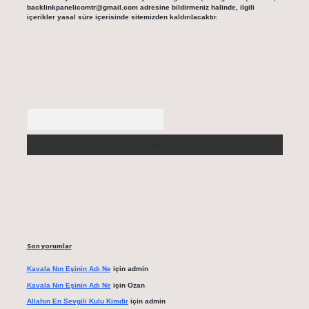
backlinkpanelicomtr@gmail.com
adresine bildirmeniz halinde, ilgili
içerikler yasal süre içerisinde sitemizden kaldırılacaktır.
Arama
Son yorumlar
Kavala Nın Eşinin Adı Ne
için
admin
Kavala Nın Eşinin Adı Ne
için
Ozan
Allahın En Sevgili Kulu Kimdir
için
admin