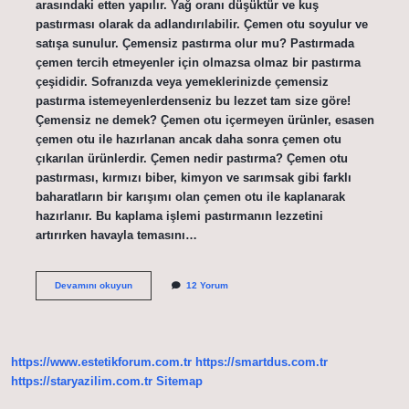
arasındaki etten yapılır. Yağ oranı düşüktür ve kuş
pastırması olarak da adlandırılabilir. Çemen otu soyulur ve
satışa sunulur. Çemensiz pastırma olur mu? Pastırmada
çemen tercih etmeyenler için olmazsa olmaz bir pastırma
çeşididir. Sofranızda veya yemeklerinizde çemensiz
pastırma istemeyenlerdenseniz bu lezzet tam size göre!
Çemensiz ne demek? Çemen otu içermeyen ürünler, esasen
çemen otu ile hazırlanan ancak daha sonra çemen otu
çıkarılan ürünlerdir. Çemen nedir pastırma? Çemen otu
pastırması, kırmızı biber, kimyon ve sarımsak gibi farklı
baharatların bir karışımı olan çemen otu ile kaplanarak
hazırlanır. Bu kaplama işlemi pastırmanın lezzetini
artırırken havayla temasını…
Cemensiz
Devamını okuyun
12 Yorum
Pastırma
Nedir
https://www.estetikforum.com.tr
https://smartdus.com.tr
https://staryazilim.com.tr
Sitemap