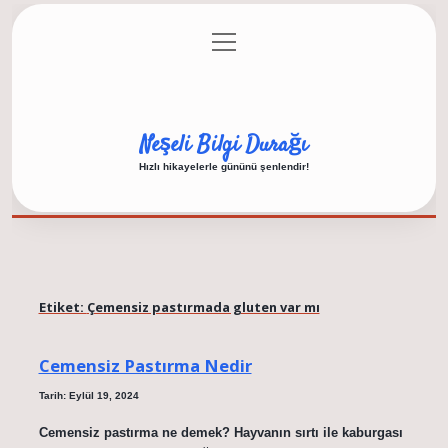
menüyü
Anasayfa
Gizlilik Politikası
Yasal Uyarı
aç
Hakkımızda
Neşeli Bilgi Durağı
Hızlı hikayelerle gününü şenlendir!
Etiket:
Çemensiz pastırmada gluten var mı
Cemensiz Pastırma Nedir
Tarih: Eylül 19, 2024
Cemensiz pastırma ne demek? Hayvanın sırtı ile kaburgası