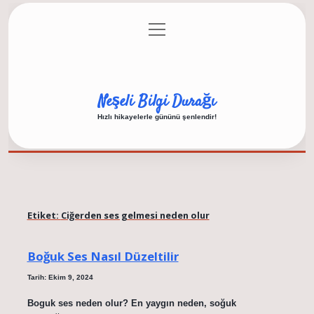
menüyü
Anasayfa
Gizlilik Politikası
Yasal Uyarı
aç
Hakkımızda
Neşeli Bilgi Durağı
Hızlı hikayelerle gününü şenlendir!
Etiket:
Ciğerden ses gelmesi neden olur
Boğuk Ses Nasıl Düzeltilir
Tarih: Ekim 9, 2024
Boguk ses neden olur? En yaygın neden, soğuk