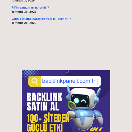
Ağustos 3, 2026
78’in çarpanları nelerdir ?
Temmuz 30, 2026
Varis ağrısına kantaron yağı iyi gelir mi ?
Temmuz 29, 2026