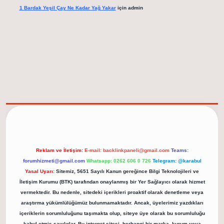
1 Bardak Yeşil Çay Ne Kadar Yağ Yakar
için
admin
elexbet güncel adresi
https://tulipbett.net/
Reklam ve İletişim:
E-mail:
backlinkpaneli@gmail.com
Teams:
forumhizmeti@gmail.com
Whatsapp: 0262 606 0 726
Telegram: @karabul
Yasal Uyarı:
Sitemiz, 5651 Sayılı Kanun gereğince Bilgi Teknolojileri ve
İletişim Kurumu (BTK) tarafından onaylanmış bir Yer Sağlayıcı olarak hizmet
vermektedir. Bu nedenle, sitedeki içerikleri proaktif olarak denetleme veya
araştırma yükümlülüğümüz bulunmamaktadır. Ancak, üyelerimiz yazdıkları
içeriklerin sorumluluğunu taşımakta olup, siteye üye olarak bu sorumluluğu
kabul etmiş sayılırlar. Bu internet sitesi, herhangi bir marka, kurum veya