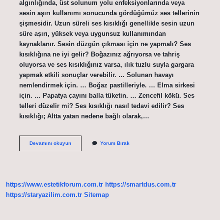
algınlığında, üst solunum yolu enfeksiyonlarında veya
sesin aşırı kullanımı sonucunda gördüğümüz ses tellerinin
şişmesidir. Uzun süreli ses kısıklığı genellikle sesin uzun
süre aşırı, yüksek veya uygunsuz kullanımından
kaynaklanır. Sesin düzgün çıkması için ne yapmalı? Ses
kısıklığına ne iyi gelir? Boğazınız ağrıyorsa ve tahriş
oluyorsa ve ses kısıklığınız varsa, ılık tuzlu suyla gargara
yapmak etkili sonuçlar verebilir. … Solunan havayı
nemlendirmek için. … Boğaz pastilleriyle. … Elma sirkesi
için. … Papatya çayını balla tüketin. … Zencefil kökü. Ses
telleri düzelir mi? Ses kısıklığı nasıl tedavi edilir? Ses
kısıklığı; Altta yatan nedene bağlı olarak,…
Boğuk
Devamını okuyun
Yorum Bırak
Ses
Nasıl
Düzeltilir
https://www.estetikforum.com.tr
https://smartdus.com.tr
https://staryazilim.com.tr
Sitemap