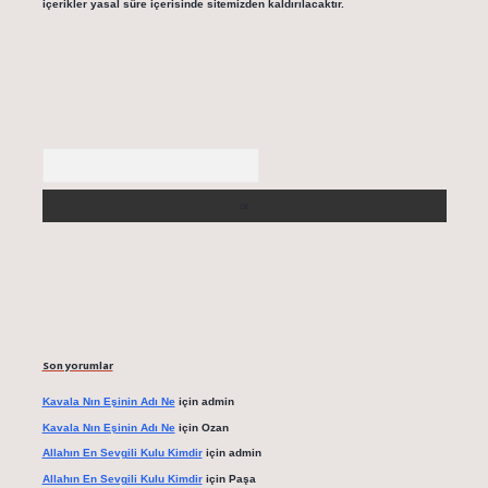
içerikler yasal süre içerisinde sitemizden kaldırılacaktır.
Arama
Son yorumlar
Kavala Nın Eşinin Adı Ne
için
admin
Kavala Nın Eşinin Adı Ne
için
Ozan
Allahın En Sevgili Kulu Kimdir
için
admin
Allahın En Sevgili Kulu Kimdir
için
Paşa