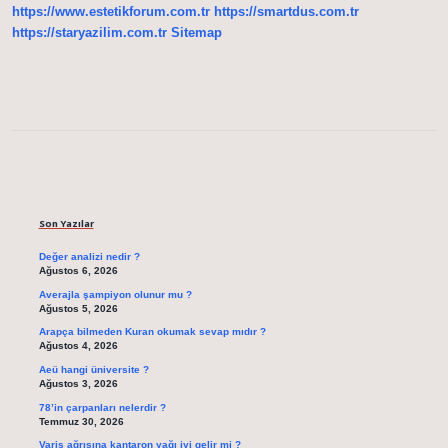
https://www.estetikforum.com.tr
https://smartdus.com.tr
https://staryazilim.com.tr
Sitemap
Sidebar
Son Yazılar
Değer analizi nedir ?
Ağustos 6, 2026
Averajla şampiyon olunur mu ?
Ağustos 5, 2026
Arapça bilmeden Kuran okumak sevap mıdır ?
Ağustos 4, 2026
Aeü hangi üniversite ?
Ağustos 3, 2026
78’in çarpanları nelerdir ?
Temmuz 30, 2026
Varis ağrısına kantaron yağı iyi gelir mi ?