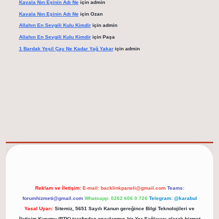
Kavala Nın Eşinin Adı Ne
için
admin
Kavala Nın Eşinin Adı Ne
için
Ozan
Allahın En Sevgili Kulu Kimdir
için
admin
Allahın En Sevgili Kulu Kimdir
için
Paşa
1 Bardak Yeşil Çay Ne Kadar Yağ Yakar
için
admin
.net/
Reklam ve İletişim:
E-mail:
backlinkpaneli@gmail.com
Teams:
forumhizmeti@gmail.com
Whatsapp: 0262 606 0 726
Telegram: @karabul
Yasal Uyarı:
Sitemiz, 5651 Sayılı Kanun gereğince Bilgi Teknolojileri ve
İletişim Kurumu (BTK) tarafından onaylanmış bir Yer Sağlayıcı olarak hizmet