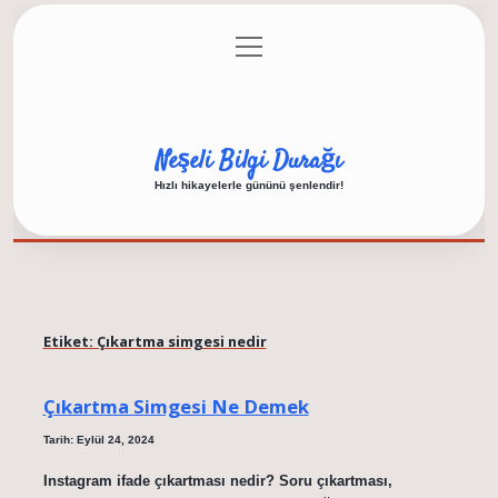
menüyü
Anasayfa
Gizlilik Politikası
Yasal Uyarı
aç
Hakkımızda
Neşeli Bilgi Durağı
Hızlı hikayelerle gününü şenlendir!
Etiket:
Çıkartma simgesi nedir
Çıkartma Simgesi Ne Demek
Tarih: Eylül 24, 2024
Instagram ifade çıkartması nedir? Soru çıkartması,