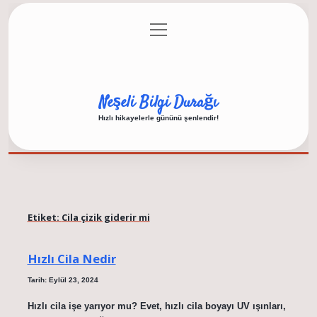
menüyü
Anasayfa
Gizlilik Politikası
Yasal Uyarı
aç
Hakkımızda
Neşeli Bilgi Durağı
Hızlı hikayelerle gününü şenlendir!
Etiket:
Cila çizik giderir mi
Hızlı Cila Nedir
Tarih: Eylül 23, 2024
Hızlı cila işe yarıyor mu? Evet, hızlı cila boyayı UV ışınları,