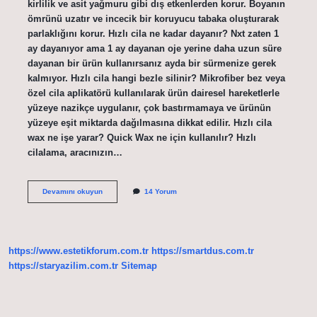
kirlilik ve asit yağmuru gibi dış etkenlerden korur. Boyanın
ömrünü uzatır ve incecik bir koruyucu tabaka oluşturarak
parlaklığını korur. Hızlı cila ne kadar dayanır? Nxt zaten 1
ay dayanıyor ama 1 ay dayanan oje yerine daha uzun süre
dayanan bir ürün kullanırsanız ayda bir sürmenize gerek
kalmıyor. Hızlı cila hangi bezle silinir? Mikrofiber bez veya
özel cila aplikatörü kullanılarak ürün dairesel hareketlerle
yüzeye nazikçe uygulanır, çok bastırmamaya ve ürünün
yüzeye eşit miktarda dağılmasına dikkat edilir. Hızlı cila
wax ne işe yarar? Quick Wax ne için kullanılır? Hızlı
cilalama, aracınızın…
Hızlı
Devamını okuyun
14 Yorum
Cila
Nedir
https://www.estetikforum.com.tr
https://smartdus.com.tr
https://staryazilim.com.tr
Sitemap