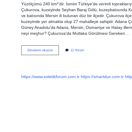
Yüzölçümü 240 km²’dir. İsmini Türkiye’de verimli topraklarıy
Çukurova, kuzeyinde Seyhan Baraj Gölü, kuzeybatısında Kar
ve batısında Mersin ili bulunan düz bir ilçedir. Çukurova ilçes
kuzeyinde yer almakta olup 27 mahalleye sahiptir. Adana Çu
Güney Anadolu’da Adana, Mersin, Osmaniye ve Hatay illerini 
neyi meşhur? Çukurova’da Mutlaka Görülmesi Gereken…
Çukurova
Devamını okuyun
12 Yorum
Ne
Zaman
Ilçe
Oldu
https://www.estetikforum.com.tr
https://smartdus.com.tr
http