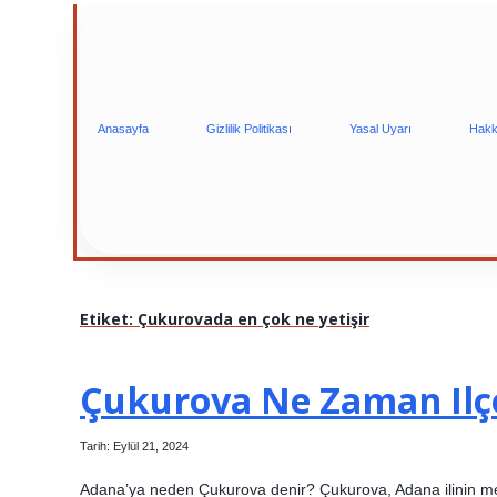
Anasayfa
Gizlilik Politikası
Yasal Uyarı
Hakk
Etiket:
Çukurovada en çok ne yetişir
Çukurova Ne Zaman Ilç
Tarih: Eylül 21, 2024
Adana’ya neden Çukurova denir? Çukurova, Adana ilinin merke