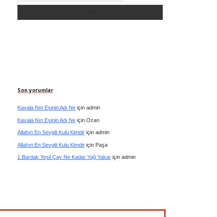
Son yorumlar
Kavala Nın Eşinin Adı Ne
için
admin
Kavala Nın Eşinin Adı Ne
için
Ozan
Allahın En Sevgili Kulu Kimdir
için
admin
Allahın En Sevgili Kulu Kimdir
için
Paşa
1 Bardak Yeşil Çay Ne Kadar Yağ Yakar
için
admin