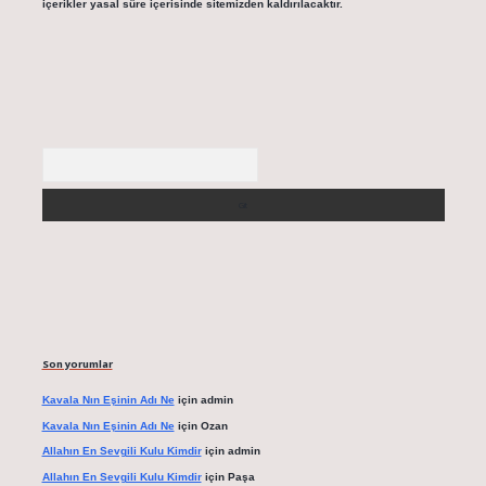
içerikler yasal süre içerisinde sitemizden kaldırılacaktır.
Arama
Son yorumlar
Kavala Nın Eşinin Adı Ne
için
admin
Kavala Nın Eşinin Adı Ne
için
Ozan
Allahın En Sevgili Kulu Kimdir
için
admin
Allahın En Sevgili Kulu Kimdir
için
Paşa