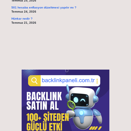
Temmuz 25, 2026
501 hesaba enflasyon düzeltmesi yapılır mı ?
Temmuz 24, 2026
Hünkar nedir ?
Temmuz 21, 2026