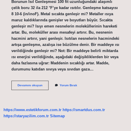
Borunun Isıl Genleşmesi 100 fit uzunluğundaki alaşımlı
çelik boru 32 ila 212 °F’ye kadar ısıtılır. Genleşme katsayısı
8 10-6 (in/inoF). Metal sıcakta genleşir mi? Metaller ısıya
maruz kaldıklarında genişler ve boyutları büyür. Sıcakta
genleşir mi? Isıyı emen nesnelerin moleküllerinin hareketi
artar. Bu, moleküller arası mesafeyi artırır. Bu, nesnenin
hacmini artırır, yani genleşir. Isıtılan nesnelerin hacmindeki
artışa genleşme, azalışa ise büzülme denir. Bir maddeye ısı
verildiğinde genleşir mi? Not: Bir maddeye belirli miktarda
ısı enerjisi verildiğinde, aşağıdaki değişikliklerden bir veya
daha fazlasına uğrar: Maddenin sıcaklığı artar. Madde,
durumunu katıdan sıvıya veya sıvıdan gaza…
Çelik
Devamını okuyun
Yorum Bırak
Sıcakta
Genleşir
Mi
https://www.estetikforum.com.tr
https://smartdus.com.tr
https://staryazilim.com.tr
Sitemap