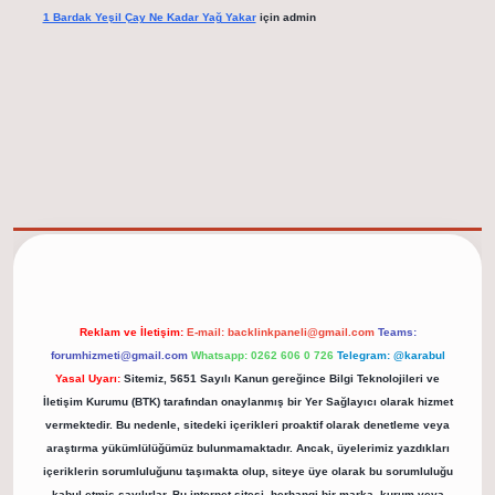
1 Bardak Yeşil Çay Ne Kadar Yağ Yakar
için
admin
elexbet güncel adresi
https://tulipbett.net/
Reklam ve İletişim:
E-mail:
backlinkpaneli@gmail.com
Teams:
forumhizmeti@gmail.com
Whatsapp: 0262 606 0 726
Telegram: @karabul
Yasal Uyarı:
Sitemiz, 5651 Sayılı Kanun gereğince Bilgi Teknolojileri ve
İletişim Kurumu (BTK) tarafından onaylanmış bir Yer Sağlayıcı olarak hizmet
vermektedir. Bu nedenle, sitedeki içerikleri proaktif olarak denetleme veya
araştırma yükümlülüğümüz bulunmamaktadır. Ancak, üyelerimiz yazdıkları
içeriklerin sorumluluğunu taşımakta olup, siteye üye olarak bu sorumluluğu
kabul etmiş sayılırlar. Bu internet sitesi, herhangi bir marka, kurum veya