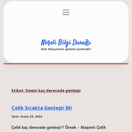
menüyü
Anasayfa
Gizlilik Politikası
Yasal Uyarı
aç
Hakkımızda
Neşeli Bilgi Durağı
Hızlı hikayelerle gününü şenlendir!
Etiket:
Demir kaç derecede genleşir
Çelik Sıcakta Genleşir Mi
Tarih: Aralık 18, 2024
Çelik kaç derecede genleşir? Örnek – Alaşımlı Çelik