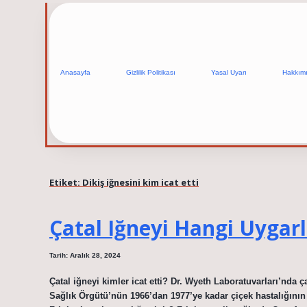
Anasayfa
Gizlilik Politikası
Yasal Uyarı
Hakkım
Etiket:
Dikiş iğnesini kim icat etti
Çatal Iğneyi Hangi Uygarlı
Tarih: Aralık 28, 2024
Çatal iğneyi kimler icat etti? Dr. Wyeth Laboratuvarları’nda 
Sağlık Örgütü’nün 1966’dan 1977’ye kadar çiçek hastalığının 