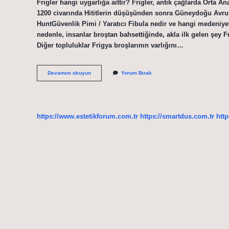
Frigler hangi uygarlığa aittir? Frigler, antik çağlarda Orta
1200 civarında Hititlerin düşüşünden sonra Güneydoğu Avrup
HuntGüvenlik Pimi / Yaratıcı Fibula nedir ve hangi medeniyete
nedenle, insanlar broştan bahsettiğinde, akla ilk gelen şey F
Diğer topluluklar Frigya broşlarının varlığını…
Çatal
Devamını okuyun
Yorum Bırak
Iğneyi
Hangi
Uygarlığa
Aittir
https://www.estetikforum.com.tr
https://smartdus.com.tr
http