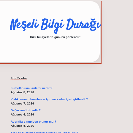
Neşeli Bilgi Durağı
Hızlı hikayelerle gününü şenlendir!
Sidebar
elexbet güncel adres
Son Yazılar
Kutbettin ismi anlamı nedir ?
Ağustos 8, 2026
Kızlık zarının bozulması için ne kadar içeri girilmeli ?
Ağustos 7, 2026
Değer analizi nedir ?
Ağustos 6, 2026
Averajla şampiyon olunur mu ?
Ağustos 5, 2026
Arapça bilmeden Kuran okumak sevap mıdır ?