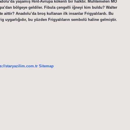
 Anadolu’da yaşamış Hint-Avrupa kökenli bir halktır. Muhtemelen MÖ
a’dan bölgeye geldiler. Fibula çengelli iğneyi kim buldu? Walter
 aittir? Anadolu’da broş kullanan ilk insanlar Frigyalılardı. Bu
rig uygarlığıdır, bu yüzden Frigyalıların sembolü haline gelmiştir.
s://staryazilim.com.tr
Sitemap