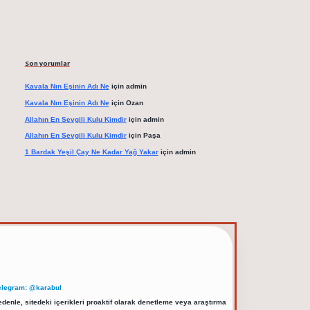
Son yorumlar
Kavala Nın Eşinin Adı Ne
için
admin
Kavala Nın Eşinin Adı Ne
için
Ozan
Allahın En Sevgili Kulu Kimdir
için
admin
Allahın En Sevgili Kulu Kimdir
için
Paşa
1 Bardak Yeşil Çay Ne Kadar Yağ Yakar
için
admin
elegram: @karabul
denle, sitedeki içerikleri proaktif olarak denetleme veya araştırma