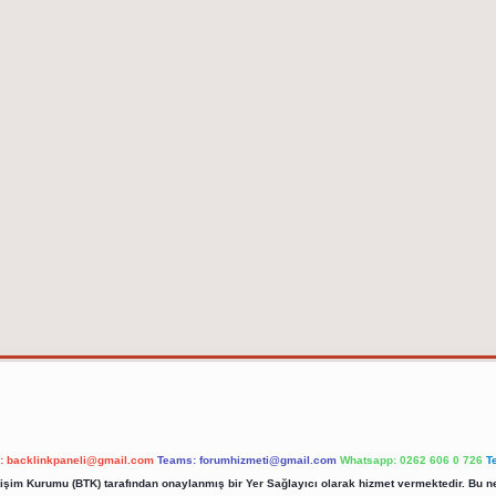
l:
backlinkpaneli@gmail.com
Teams:
forumhizmeti@gmail.com
Whatsapp: 0262 606 0 726
T
etişim Kurumu (BTK) tarafından onaylanmış bir Yer Sağlayıcı olarak hizmet vermektedir. Bu ne