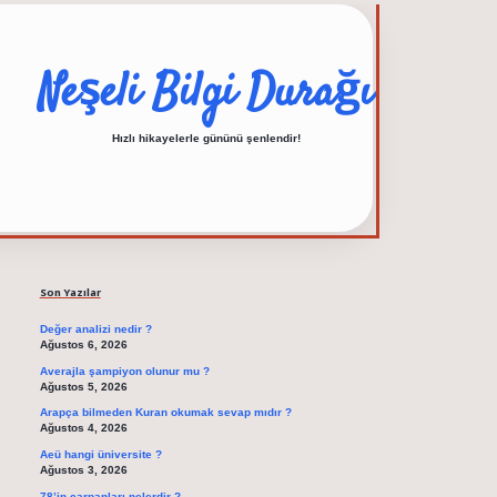
Neşeli Bilgi Durağı
Hızlı hikayelerle gününü şenlendir!
Sidebar
elexbet güncel adres
Son Yazılar
Değer analizi nedir ?
Ağustos 6, 2026
Averajla şampiyon olunur mu ?
Ağustos 5, 2026
Arapça bilmeden Kuran okumak sevap mıdır ?
Ağustos 4, 2026
Aeü hangi üniversite ?
Ağustos 3, 2026
78’in çarpanları nelerdir ?