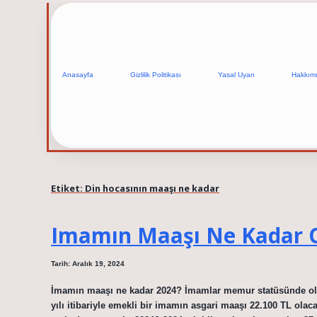
Anasayfa
Gizlilik Politikası
Yasal Uyarı
Hakkım
Etiket:
Din hocasının maaşı ne kadar
Imamın Maaşı Ne Kadar 
Tarih: Aralık 19, 2024
İmamın maaşı ne kadar 2024? İmamlar memur statüsünde oldu
yılı itibariyle emekli bir imamın asgari maaşı 22.100 TL olac