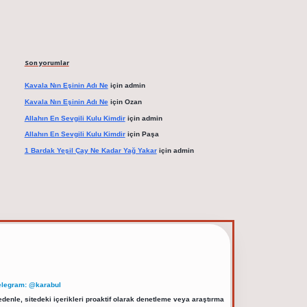
Son yorumlar
Kavala Nın Eşinin Adı Ne
için
admin
Kavala Nın Eşinin Adı Ne
için
Ozan
Allahın En Sevgili Kulu Kimdir
için
admin
Allahın En Sevgili Kulu Kimdir
için
Paşa
1 Bardak Yeşil Çay Ne Kadar Yağ Yakar
için
admin
elegram: @karabul
denle, sitedeki içerikleri proaktif olarak denetleme veya araştırma