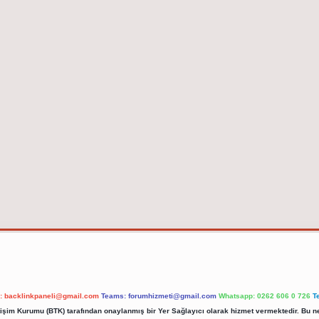
l:
backlinkpaneli@gmail.com
Teams:
forumhizmeti@gmail.com
Whatsapp: 0262 606 0 726
T
etişim Kurumu (BTK) tarafından onaylanmış bir Yer Sağlayıcı olarak hizmet vermektedir. Bu ne