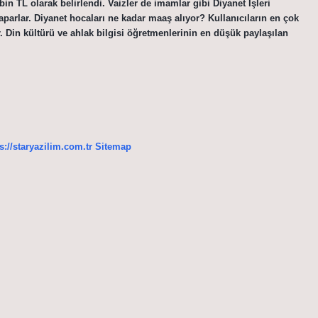
bin TL olarak belirlendi. Vaizler de imamlar gibi Diyanet İşleri
yaparlar. Diyanet hocaları ne kadar maaş alıyor? Kullanıcıların en çok
. Din kültürü ve ahlak bilgisi öğretmenlerinin en düşük paylaşılan
s://staryazilim.com.tr
Sitemap