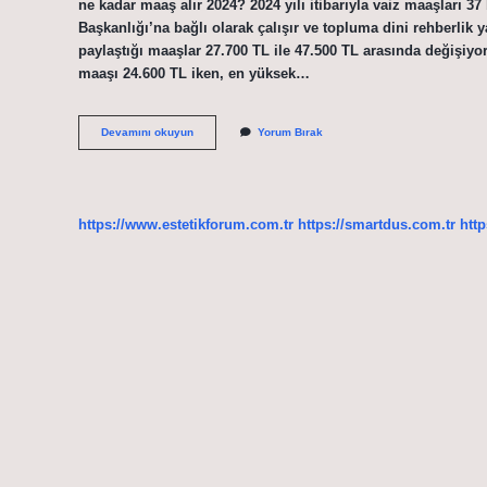
ne kadar maaş alır 2024? 2024 yılı itibarıyla vaiz maaşları 37 
Başkanlığı’na bağlı olarak çalışır ve topluma dini rehberlik 
paylaştığı maaşlar 27.700 TL ile 47.500 TL arasında değişiyor
maaşı 24.600 TL iken, en yüksek…
Imamın
Devamını okuyun
Yorum Bırak
Maaşı
Ne
Kadar
Oldu
https://www.estetikforum.com.tr
https://smartdus.com.tr
http