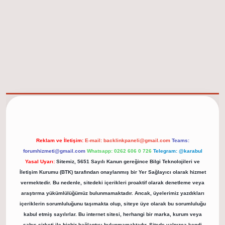
elexbet güncel adresi
https://tulipbett.net/
Reklam ve İletişim:
E-mail:
backlinkpaneli@gmail.com
Teams:
forumhizmeti@gmail.com
Whatsapp: 0262 606 0 726
Telegram: @karabul
Yasal Uyarı:
Sitemiz, 5651 Sayılı Kanun gereğince Bilgi Teknolojileri ve
İletişim Kurumu (BTK) tarafından onaylanmış bir Yer Sağlayıcı olarak hizmet
vermektedir. Bu nedenle, sitedeki içerikleri proaktif olarak denetleme veya
araştırma yükümlülüğümüz bulunmamaktadır. Ancak, üyelerimiz yazdıkları
içeriklerin sorumluluğunu taşımakta olup, siteye üye olarak bu sorumluluğu
kabul etmiş sayılırlar. Bu internet sitesi, herhangi bir marka, kurum veya
şahıs şirketi ile hiçbir bağlantısı bulunmamaktadır. Sitede yalnızca kendi