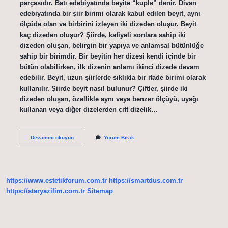
parçasıdır. Batı edebiyatında beyite “kuple” denir. Divan
edebiyatında bir şiir birimi olarak kabul edilen beyit, aynı
ölçüde olan ve birbirini izleyen iki dizeden oluşur. Beyit
kaç dizeden oluşur? Şiirde, kafiyeli sonlara sahip iki
dizeden oluşan, belirgin bir yapıya ve anlamsal bütünlüğe
sahip bir birimdir. Bir beyitin her dizesi kendi içinde bir
bütün olabilirken, ilk dizenin anlamı ikinci dizede devam
edebilir. Beyit, uzun şiirlerde sıklıkla bir ifade birimi olarak
kullanılır. Şiirde beyit nasıl bulunur? Çiftler, şiirde iki
dizeden oluşan, özellikle aynı veya benzer ölçüyü, uyağı
kullanan veya diğer dizelerden çift dizelik…
Bir
Devamını okuyun
Yorum Bırak
Beyit
Kaç
Satır
https://www.estetikforum.com.tr
https://smartdus.com.tr
https://staryazilim.com.tr
Sitemap