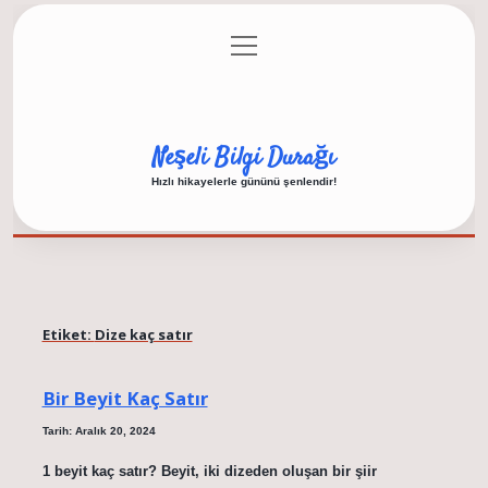
menüyü
Anasayfa
Gizlilik Politikası
Yasal Uyarı
aç
Hakkımızda
Neşeli Bilgi Durağı
Hızlı hikayelerle gününü şenlendir!
Etiket:
Dize kaç satır
Bir Beyit Kaç Satır
Tarih: Aralık 20, 2024
1 beyit kaç satır? Beyit, iki dizeden oluşan bir şiir