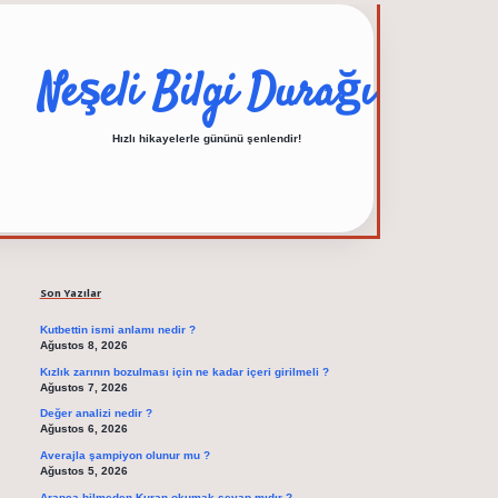
Neşeli Bilgi Durağı
Hızlı hikayelerle gününü şenlendir!
Sidebar
elexbet güncel adr
Son Yazılar
Kutbettin ismi anlamı nedir ?
Ağustos 8, 2026
Kızlık zarının bozulması için ne kadar içeri girilmeli ?
Ağustos 7, 2026
Değer analizi nedir ?
Ağustos 6, 2026
Averajla şampiyon olunur mu ?
Ağustos 5, 2026
Arapça bilmeden Kuran okumak sevap mıdır ?