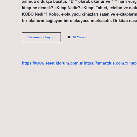
aslında oldukça basittir. “Dr” olarak okunur ve “r” harfi vur
kitap ne demek? eKitap Nedir? eKitap; Tablet, telefon ve e-ok
KOBO Nedir? Kobo, e-okuyucu cihazları satan ve e-kitapları
bir platform sağlayan bir e-okuyucu markasıdır. Dr kitap nas
Dr
Devamını okuyun
10 Yorum
Kitap
Açılımı
Nedir
https://www.estetikforum.com.tr
https://smartdus.com.tr
http