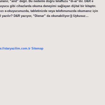
gulanır, “and” değil. Bu nedenle doğru telaffuzu “di-ar”dır. D&R e
uyucu gibi cihazlarda okuma deneyimi sağlayan dijital bir kitaptır.
nızı e-okuyucunuzda, tabletinizde veya telefonunuzda okumanız için
ıl yazılır? D&R yazıyor, “Dienar” da okunabiliyor:)) Uykusuz…
s://staryazilim.com.tr
Sitemap