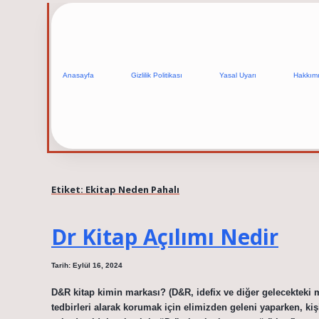
Anasayfa
Gizlilik Politikası
Yasal Uyarı
Hakkım
Etiket:
Ekitap Neden Pahalı
Dr Kitap Açılımı Nedir
Tarih: Eylül 16, 2024
D&R kitap kimin markası? (D&R, idefix ve diğer gelecekteki ma
tedbirleri alarak korumak için elimizden geleni yaparken, kişi