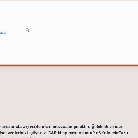
ızda
rkalar olarak) verilerinizi, mevzuatın gerektirdiği teknik ve idari
sel verilerinizi işliyoruz. D&R kitap nasıl okunur? d&r’nin telaffuzu