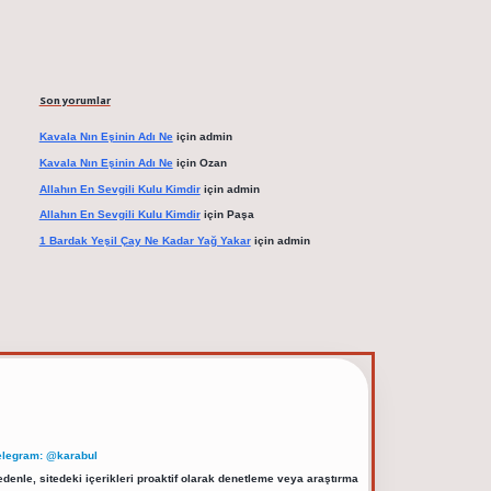
Son yorumlar
Kavala Nın Eşinin Adı Ne
için
admin
Kavala Nın Eşinin Adı Ne
için
Ozan
Allahın En Sevgili Kulu Kimdir
için
admin
Allahın En Sevgili Kulu Kimdir
için
Paşa
1 Bardak Yeşil Çay Ne Kadar Yağ Yakar
için
admin
elegram: @karabul
denle, sitedeki içerikleri proaktif olarak denetleme veya araştırma