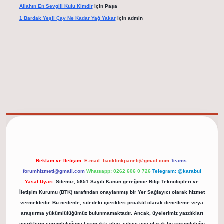
Allahın En Sevgili Kulu Kimdir
için
Paşa
1 Bardak Yeşil Çay Ne Kadar Yağ Yakar
için
admin
elexbet güncel adresi
https://tulipbett.net/
Reklam ve İletişim:
E-mail:
backlinkpaneli@gmail.com
Teams:
forumhizmeti@gmail.com
Whatsapp: 0262 606 0 726
Telegram: @karabul
Yasal Uyarı:
Sitemiz, 5651 Sayılı Kanun gereğince Bilgi Teknolojileri ve
İletişim Kurumu (BTK) tarafından onaylanmış bir Yer Sağlayıcı olarak hizmet
vermektedir. Bu nedenle, sitedeki içerikleri proaktif olarak denetleme veya
araştırma yükümlülüğümüz bulunmamaktadır. Ancak, üyelerimiz yazdıkları
içeriklerin sorumluluğunu taşımakta olup, siteye üye olarak bu sorumluluğu