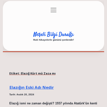
menüyü
Anasayfa
Gizlilik Politikası
Yasal Uyarı
aç
Hakkımızda
Neşeli Bilgi Durağı
Hızlı hikayelerle gününü şenlendir!
Etiket:
Elazığ Kürt mü Zaza mı
Elazığın Eski Adı Nedir
Tarih: Aralık 20, 2024
Elazığ ismi ne zaman değişti? 1937 yılında Atatürk’ün kenti