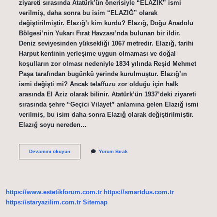
ziyareti sırasında Atatürk’ün önerisiyle “ELAZIK” ismi
verilmiş, daha sonra bu isim “ELAZIĞ” olarak
değiştirilmiştir. Elazığ’ı kim kurdu? Elazığ, Doğu Anadolu
Bölgesi’nin Yukarı Fırat Havzası’nda bulunan bir ildir.
Deniz seviyesinden yüksekliği 1067 metredir. Elazığ, tarihi
Harput kentinin yerleşime uygun olmaması ve doğal
koşulların zor olması nedeniyle 1834 yılında Reşid Mehmet
Paşa tarafından bugünkü yerinde kurulmuştur. Elazığ’ın
ismi değişti mi? Ancak telaffuzu zor olduğu için halk
arasında El Aziz olarak bilinir. Atatürk’ün 1937’deki ziyareti
sırasında şehre “Geçici Vilayet” anlamına gelen Elazığ ismi
verilmiş, bu isim daha sonra Elazığ olarak değiştirilmiştir.
Elazığ soyu nereden…
Elazığın
Devamını okuyun
Yorum Bırak
Eski
Adı
Nedir
https://www.estetikforum.com.tr
https://smartdus.com.tr
https://staryazilim.com.tr
Sitemap