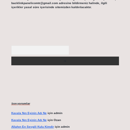
backlinkpanelicomtr@gmail.com
adresine bildirmeniz halinde, ilgili
içerikler yasal süre içerisinde sitemizden kaldırılacaktır.
Arama
Son yorumlar
Kavala Nın Eşinin Adı Ne
için
admin
Kavala Nın Eşinin Adı Ne
için
Ozan
Allahın En Sevgili Kulu Kimdir
için
admin