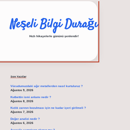
Neşeli Bilgi Durağı
Hızlı hikayelerle gününü şenlendir!
Sidebar
elexbet güncel adresi
Son Yazılar
Vücudumuzdaki ağır metallerden nasıl kurtuluruz ?
Ağustos 9, 2026
Kutbettin ismi anlamı nedir ?
Ağustos 8, 2026
Kızlık zarının bozulması için ne kadar içeri girilmeli ?
Ağustos 7, 2026
Değer analizi nedir ?
Ağustos 6, 2026
Averajla şampiyon olunur mu ?