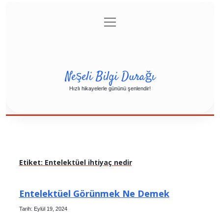
menüyü
Anasayfa
Gizlilik Politikası
Yasal Uyarı
aç
Hakkımızda
Neşeli Bilgi Durağı
Hızlı hikayelerle gününü şenlendir!
Etiket:
Entelektüel ihtiyaç nedir
Entelektüel Görünmek Ne Demek
Tarih: Eylül 19, 2024