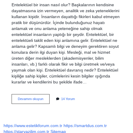
Entelektüel bir insan nasıl olur? Başkalarının kendisine
dayatmasına izin vermeyen, analitik ve zeka yeteneklerini
kullanan kişidir. İnsanların dayattığı fikirleri kabul etmeyen
pratik bir düşünürdür. İçinde bulunduğunuz hayatı
anlamak ve onu anlama yeteneğine sahip olmak
entelektüel insanların yaptığı bir şeydir. Entelektüel, bir
entelektüeli taklit eden kişi anlamına gelir. Entelektüel ne
anlama gelir? Kapsamlı bilgi ve deneyim gerektiren soyut
konulara derin ilgi duyan kişi. Mesleği, mal ve hizmet
üreten diğer mesleklerden (akademisyenler, bilim
insanları, vb.) farklı olarak fikir ve bilgi üretmek ve/veya
yaymak olan kişi. Entelektüel davranış nedir? Entelektüel
kişiliğe sahip kişiler, cümlelerini kesin bilgiler ışığında
kurarlar ve kendilerini bu şekilde ifade…
Entelektüel
Devamını okuyun
14 Yorum
Görünmek
Ne
Demek
https://www.estetikforum.com.tr
https://smartdus.com.tr
https://staryazilim.com.tr
Sitemap