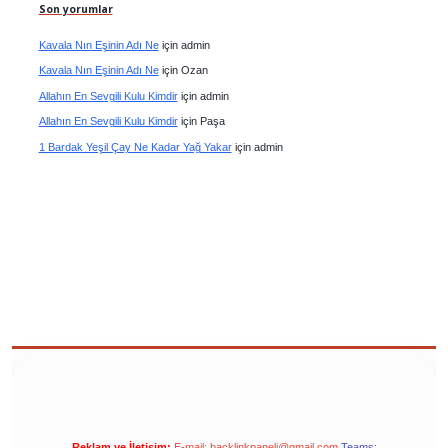
Son yorumlar
Kavala Nın Eşinin Adı Ne
için
admin
Kavala Nın Eşinin Adı Ne
için
Ozan
Allahın En Sevgili Kulu Kimdir
için
admin
Allahın En Sevgili Kulu Kimdir
için
Paşa
1 Bardak Yeşil Çay Ne Kadar Yağ Yakar
için
admin
Reklam ve İletişim:
E-mail:
backlinkpaneli@gmail.com
Teams: