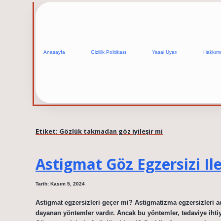
Anasayfa
Gizlilik Politikası
Yasal Uyarı
Hakkım
Etiket:
Gözlük takmadan göz iyileşir mi
Astigmat Göz Egzersizi Il
Tarih: Kasım 5, 2024
Astigmat egzersizleri geçer mi? Astigmatizma egzersizleri adı
dayanan yöntemler vardır. Ancak bu yöntemler, tedaviye iht