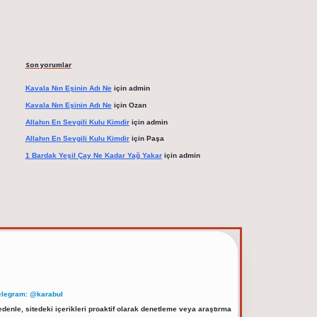
Son yorumlar
Kavala Nın Eşinin Adı Ne
için
admin
Kavala Nın Eşinin Adı Ne
için
Ozan
Allahın En Sevgili Kulu Kimdir
için
admin
Allahın En Sevgili Kulu Kimdir
için
Paşa
1 Bardak Yeşil Çay Ne Kadar Yağ Yakar
için
admin
elegram: @karabul
denle, sitedeki içerikleri proaktif olarak denetleme veya araştırma