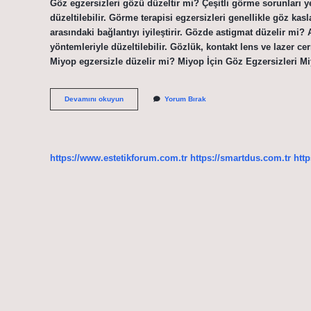
Göz egzersizleri gözü düzeltir mi? Çeşitli görme sorunları ye
düzeltilebilir. Görme terapisi egzersizleri genellikle göz kasl
arasındaki bağlantıyı iyileştirir. Gözde astigmat düzelir mi
yöntemleriyle düzeltilebilir. Gözlük, kontakt lens ve lazer c
Miyop egzersizle düzelir mi? Miyop İçin Göz Egzersizleri M
Astigmat
Devamını okuyun
Yorum Bırak
Göz
Egzersizi
Ile
Düzelir
Mi
https://www.estetikforum.com.tr
https://smartdus.com.tr
http