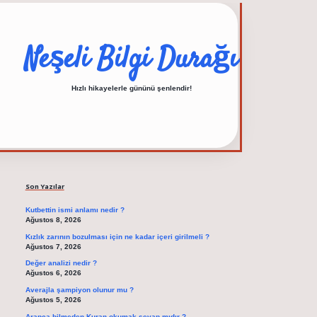
Neşeli Bilgi Durağı
Hızlı hikayelerle gününü şenlendir!
Sidebar
elexbet güncel adres
Son Yazılar
Kutbettin ismi anlamı nedir ?
Ağustos 8, 2026
Kızlık zarının bozulması için ne kadar içeri girilmeli ?
Ağustos 7, 2026
Değer analizi nedir ?
Ağustos 6, 2026
Averajla şampiyon olunur mu ?
Ağustos 5, 2026
Arapça bilmeden Kuran okumak sevap mıdır ?