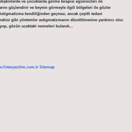
tişkinlerde ve çocuklarda görme terapisi egzersizleri ile
arını güçlendirir ve beynin görmeyle ilgili bölgeleri ile gözler
? Astigmatizma kendiliğinden geçmez, ancak çeşitli tedavi
errahisi gibi yöntemler astigmatizmanın düzeltilmesine yardımcı olur.
iyop, gözün uzaktaki nesneleri bulanık…
s://staryazilim.com.tr
Sitemap