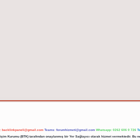
l:
backlinkpaneli@gmail.com
Teams:
forumhizmeti@gmail.com
Whatsapp: 0262 606 0 726
T
etişim Kurumu (BTK) tarafından onaylanmış bir Yer Sağlayıcı olarak hizmet vermektedir. Bu ne