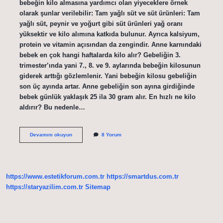
bebeğin kilo almasına yardımcı olan yiyeceklere örnek
olarak şunlar verilebilir: Tam yağlı süt ve süt ürünleri: Tam
yağlı süt, peynir ve yoğurt gibi süt ürünleri yağ oranı
yüksektir ve kilo alımına katkıda bulunur. Ayrıca kalsiyum,
protein ve vitamin açısından da zengindir. Anne karnındaki
bebek en çok hangi haftalarda kilo alır? Gebeliğin 3.
trimester’ında yani 7., 8. ve 9. aylarında bebeğin kilosunun
giderek arttığı gözlemlenir. Yani bebeğin kilosu gebeliğin
son üç ayında artar. Anne gebeliğin son ayına girdiğinde
bebek günlük yaklaşık 25 ila 30 gram alır. En hızlı ne kilo
aldırır? Bu nedenle…
Hamilelikte
Devamını okuyun
8 Yorum
En
Çok
Ne
Kilo
Aldırır
https://www.estetikforum.com.tr
https://smartdus.com.tr
https://staryazilim.com.tr
Sitemap