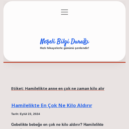
menüyü
Anasayfa
Gizlilik Politikası
Yasal Uyarı
aç
Hakkımızda
Neşeli Bilgi Durağı
Hızlı hikayelerle gününü şenlendir!
Etiket:
Hamilelikte anne en çok ne zaman kilo alır
Hamilelikte En Çok Ne Kilo Aldırır
Tarih: Eylül 23, 2024
Gebelikte bebeğe en çok ne kilo aldırır? Hamilelikte