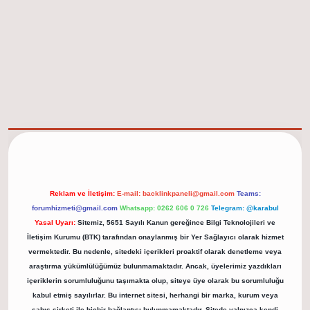
elexbet güncel adresi
https://tulipbett.net/
Reklam ve İletişim:
E-mail:
backlinkpaneli@gmail.com
Teams:
forumhizmeti@gmail.com
Whatsapp: 0262 606 0 726
Telegram: @karabul
Yasal Uyarı:
Sitemiz, 5651 Sayılı Kanun gereğince Bilgi Teknolojileri ve
İletişim Kurumu (BTK) tarafından onaylanmış bir Yer Sağlayıcı olarak hizmet
vermektedir. Bu nedenle, sitedeki içerikleri proaktif olarak denetleme veya
araştırma yükümlülüğümüz bulunmamaktadır. Ancak, üyelerimiz yazdıkları
içeriklerin sorumluluğunu taşımakta olup, siteye üye olarak bu sorumluluğu
kabul etmiş sayılırlar. Bu internet sitesi, herhangi bir marka, kurum veya
şahıs şirketi ile hiçbir bağlantısı bulunmamaktadır. Sitede yalnızca kendi