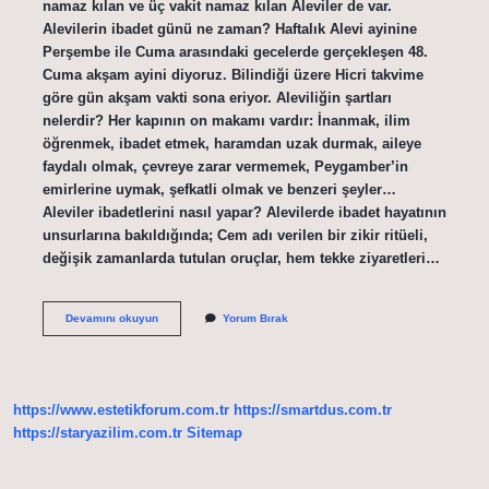
namaz kılan ve üç vakit namaz kılan Aleviler de var.
Alevilerin ibadet günü ne zaman? Haftalık Alevi ayinine
Perşembe ile Cuma arasındaki gecelerde gerçekleşen 48.
Cuma akşam ayini diyoruz. Bilindiği üzere Hicri takvime
göre gün akşam vakti sona eriyor. Aleviliğin şartları
nelerdir? Her kapının on makamı vardır: İnanmak, ilim
öğrenmek, ibadet etmek, haramdan uzak durmak, aileye
faydalı olmak, çevreye zarar vermemek, Peygamber’in
emirlerine uymak, şefkatli olmak ve benzeri şeyler…
Aleviler ibadetlerini nasıl yapar? Alevilerde ibadet hayatının
unsurlarına bakıldığında; Cem adı verilen bir zikir ritüeli,
değişik zamanlarda tutulan oruçlar, hem tekke ziyaretleri…
Aleviler
Devamını okuyun
Yorum Bırak
Ne
Zaman
Ibadet
Eder
https://www.estetikforum.com.tr
https://smartdus.com.tr
https://staryazilim.com.tr
Sitemap