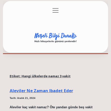
menüyü
Anasayfa
Gizlilik Politikası
Yasal Uyarı
aç
Hakkımızda
Neşeli Bilgi Durağı
Hızlı hikayelerle gününü şenlendir!
Etiket:
Hangi ülkelerde namaz 3 vakit
Aleviler Ne Zaman Ibadet Eder
Tarih: Aralık 21, 2024
Aleviler kaç vakit namaz? Öte yandan günde beş vakit