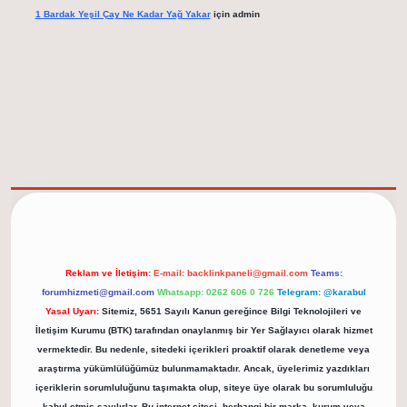
1 Bardak Yeşil Çay Ne Kadar Yağ Yakar
için
admin
et/
Reklam ve İletişim:
E-mail:
backlinkpaneli@gmail.com
Teams:
forumhizmeti@gmail.com
Whatsapp: 0262 606 0 726
Telegram: @karabul
Yasal Uyarı:
Sitemiz, 5651 Sayılı Kanun gereğince Bilgi Teknolojileri ve
İletişim Kurumu (BTK) tarafından onaylanmış bir Yer Sağlayıcı olarak hizmet
vermektedir. Bu nedenle, sitedeki içerikleri proaktif olarak denetleme veya
araştırma yükümlülüğümüz bulunmamaktadır. Ancak, üyelerimiz yazdıkları
içeriklerin sorumluluğunu taşımakta olup, siteye üye olarak bu sorumluluğu
kabul etmiş sayılırlar. Bu internet sitesi, herhangi bir marka, kurum veya