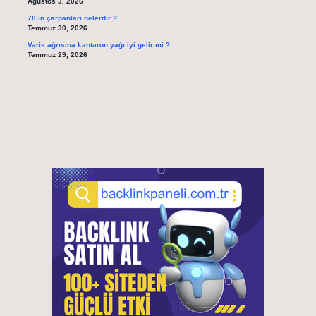
Ağustos 3, 2026
78’in çarpanları nelerdir ?
Temmuz 30, 2026
Varis ağrısına kantaron yağı iyi gelir mi ?
Temmuz 29, 2026