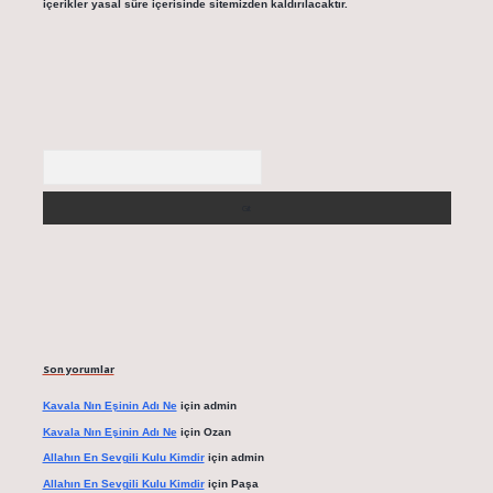
içerikler yasal süre içerisinde sitemizden kaldırılacaktır.
Arama
Son yorumlar
Kavala Nın Eşinin Adı Ne
için
admin
Kavala Nın Eşinin Adı Ne
için
Ozan
Allahın En Sevgili Kulu Kimdir
için
admin
Allahın En Sevgili Kulu Kimdir
için
Paşa