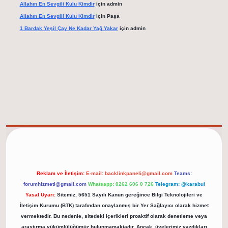
Allahın En Sevgili Kulu Kimdir
için
admin
Allahın En Sevgili Kulu Kimdir
için
Paşa
1 Bardak Yeşil Çay Ne Kadar Yağ Yakar
için
admin
elexbet güncel adresi
https://tulipbett.net/
Reklam ve İletişim:
E-mail:
backlinkpaneli@gmail.com
Teams:
forumhizmeti@gmail.com
Whatsapp: 0262 606 0 726
Telegram: @karabul
Yasal Uyarı:
Sitemiz, 5651 Sayılı Kanun gereğince Bilgi Teknolojileri ve
İletişim Kurumu (BTK) tarafından onaylanmış bir Yer Sağlayıcı olarak hizmet
vermektedir. Bu nedenle, sitedeki içerikleri proaktif olarak denetleme veya
araştırma yükümlülüğümüz bulunmamaktadır. Ancak, üyelerimiz yazdıkları