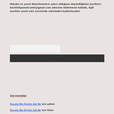
Hukuka ve yasal düzenlemelere aykırı olduğunu düşündüğünüz içerikleri,
backlinkpanelicomtr@gmail.com
adresine bildirmeniz halinde, ilgili
içerikler yasal süre içerisinde sitemizden kaldırılacaktır.
Arama
Son yorumlar
Kavala Nın Eşinin Adı Ne
için
admin
Kavala Nın Eşinin Adı Ne
için
Ozan