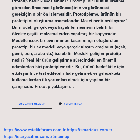
Prototip nedir kısaca tanımı? Prototip, bir ürünün üretime
girmeden önce nasıl görüneceğinin ve görünmesi
gerektiğinin bir ön izlemesidir. Prototipleme, ürünün bir
prototipini oluşturma aşamalarıdır. Maket nedir açıklayınız?
Bir model, gerçek veya hayali bir nesnenin belirli bir
ölçekte çeşitli malzemelerden yapılmış bir kopyasıdır.
Modellenecek bir evin mimari tasarımı için oluşturulan
prototip, bir ev modeli veya gerçek ulaşım araçlarını (uçak,
gemi, tren, araba vb.) içerebilir. Mesleki gelişim prototip
nedir? Yeni bir ürün geliştirme sürecindeki en önemli
adımlardan biri prototiplemedir. Bu, ürünü hedef kitle için
etkileşimli ve test edilebilir hale getirmek ve gelecekteki
kullanıcılardan ilk yorumları almak için yapılan bir
çalışmadır. Prototip yaklaşımı…
Maket
Devamını okuyun
Yorum Bırak
Ve
Prototip
Nedir
https://www.estetikforum.com.tr
https://smartdus.com.tr
https://staryazilim.com.tr
Sitemap