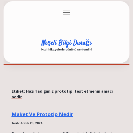
menüyü
Anasayfa
Gizlilik Politikası
Yasal Uyarı
aç
Hakkımızda
Neşeli Bilgi Durağı
Hızlı hikayelerle gününü şenlendir!
Etiket:
Hazırladığımız prototipi test etmenin amacı
nedir
Maket Ve Prototip Nedir
Tarih: Aralık 28, 2024