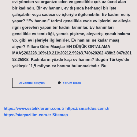
evi yöneten ve organize eden ve genellikle çok az ücret alan
bir kadındır. Bir ev hanımı, ev dışında herhangi bir işte
çalışabilir veya sadece ev işleriyle ilgilenebilir. Ev kadını ne iş
yapar? “Ev hanımı” terimi genellikle evde ev işlerini ve aileyle
ilgili görevleri yapan bir kadını tanımlar. Ev hanımları
genellikle ev temizliği, yemek pişirme, alışveriş, çocuk bakımı
vb. gibi ev işleriyle ilgilenirler. Ev hanımı ne kadar maaş
alıyor? Yıllara Göre Maaşlar EN DÜŞÜK ORTALAMA
MAAŞ202228.169₺10.211₺20212.992₺3.740₺20202.438₺3.047₺201
92.269₺2. Kadınların yüzde kaçı ev hanımı? Bugün Türkiye’de
yaklaşık 11,5 milyon ev hanımı bulunmaktadır. Bu…
Ev
Devamını okuyun
Yorum Bırak
Hanımı
Mı
Ev
Kadını
Mı
https://www.estetikforum.com.tr
https://smartdus.com.tr
https://staryazilim.com.tr
Sitemap