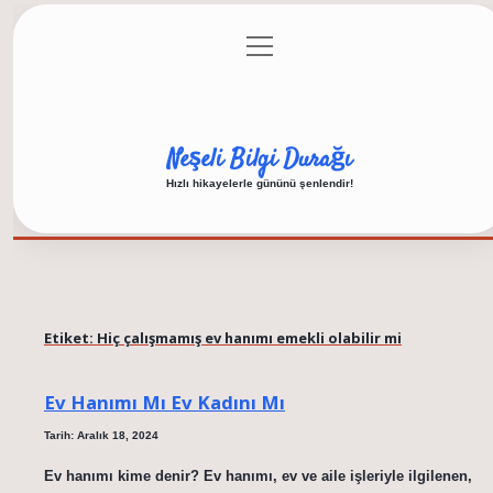
menüyü
Anasayfa
Gizlilik Politikası
Yasal Uyarı
aç
Hakkımızda
Neşeli Bilgi Durağı
Hızlı hikayelerle gününü şenlendir!
Etiket:
Hiç çalışmamış ev hanımı emekli olabilir mi
Ev Hanımı Mı Ev Kadını Mı
Tarih: Aralık 18, 2024
Ev hanımı kime denir? Ev hanımı, ev ve aile işleriyle ilgilenen,