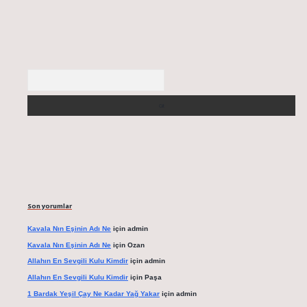
Arama
Son yorumlar
Kavala Nın Eşinin Adı Ne
için
admin
Kavala Nın Eşinin Adı Ne
için
Ozan
Allahın En Sevgili Kulu Kimdir
için
admin
Allahın En Sevgili Kulu Kimdir
için
Paşa
1 Bardak Yeşil Çay Ne Kadar Yağ Yakar
için
admin