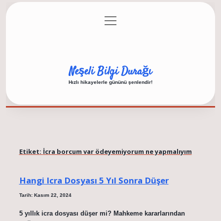
menüyü
Anasayfa
Gizlilik Politikası
Yasal Uyarı
aç
Hakkımızda
Neşeli Bilgi Durağı
Hızlı hikayelerle gününü şenlendir!
Etiket:
İcra borcum var ödeyemiyorum ne yapmalıyım
Hangi Icra Dosyası 5 Yıl Sonra Düşer
Tarih: Kasım 22, 2024
5 yıllık icra dosyası düşer mi? Mahkeme kararlarından