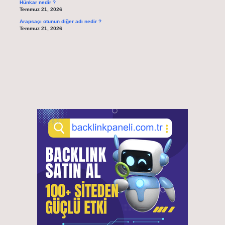
Hünkar nedir ?
Temmuz 21, 2026
Arapsaçı otunun diğer adı nedir ?
Temmuz 21, 2026