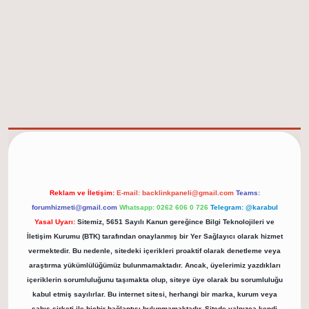
elexbet güncel adresi
https://tulipbett.net/
Reklam ve İletişim:
E-mail:
backlinkpaneli@gmail.com
Teams:
forumhizmeti@gmail.com
Whatsapp: 0262 606 0 726
Telegram: @karabul
Yasal Uyarı:
Sitemiz, 5651 Sayılı Kanun gereğince Bilgi Teknolojileri ve
İletişim Kurumu (BTK) tarafından onaylanmış bir Yer Sağlayıcı olarak hizmet
vermektedir. Bu nedenle, sitedeki içerikleri proaktif olarak denetleme veya
araştırma yükümlülüğümüz bulunmamaktadır. Ancak, üyelerimiz yazdıkları
içeriklerin sorumluluğunu taşımakta olup, siteye üye olarak bu sorumluluğu
kabul etmiş sayılırlar. Bu internet sitesi, herhangi bir marka, kurum veya
şahıs şirketi ile hiçbir bağlantısı bulunmamaktadır. Sitede yalnızca kendi