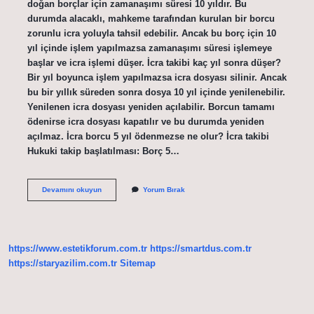
doğan borçlar için zamanaşımı süresi 10 yıldır. Bu
durumda alacaklı, mahkeme tarafından kurulan bir borcu
zorunlu icra yoluyla tahsil edebilir. Ancak bu borç için 10
yıl içinde işlem yapılmazsa zamanaşımı süresi işlemeye
başlar ve icra işlemi düşer. İcra takibi kaç yıl sonra düşer?
Bir yıl boyunca işlem yapılmazsa icra dosyası silinir. Ancak
bu bir yıllık süreden sonra dosya 10 yıl içinde yenilenebilir.
Yenilenen icra dosyası yeniden açılabilir. Borcun tamamı
ödenirse icra dosyası kapatılır ve bu durumda yeniden
açılmaz. İcra borcu 5 yıl ödenmezse ne olur? İcra takibi
Hukuki takip başlatılması: Borç 5…
Hangi
Devamını okuyun
Yorum Bırak
Icra
Dosyası
5
Yıl
Sonra
https://www.estetikforum.com.tr
https://smartdus.com.tr
Düşer
https://staryazilim.com.tr
Sitemap