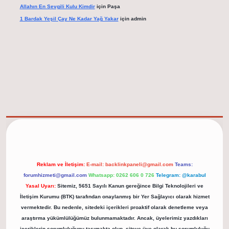
Allahın En Sevgili Kulu Kimdir
için
Paşa
1 Bardak Yeşil Çay Ne Kadar Yağ Yakar
için
admin
elexbet güncel adresi
https://tulipbett.net/
Reklam ve İletişim:
E-mail:
backlinkpaneli@gmail.com
Teams:
forumhizmeti@gmail.com
Whatsapp: 0262 606 0 726
Telegram: @karabul
Yasal Uyarı:
Sitemiz, 5651 Sayılı Kanun gereğince Bilgi Teknolojileri ve
İletişim Kurumu (BTK) tarafından onaylanmış bir Yer Sağlayıcı olarak hizmet
vermektedir. Bu nedenle, sitedeki içerikleri proaktif olarak denetleme veya
araştırma yükümlülüğümüz bulunmamaktadır. Ancak, üyelerimiz yazdıkları
içeriklerin sorumluluğunu taşımakta olup, siteye üye olarak bu sorumluluğu