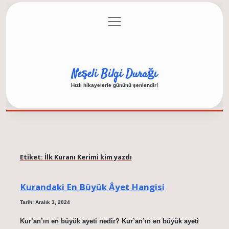
menüyü
Anasayfa
Gizlilik Politikası
Yasal Uyarı
aç
Hakkımızda
Neşeli Bilgi Durağı
Hızlı hikayelerle gününü şenlendir!
Etiket:
İlk Kuranı Kerimi kim yazdı
Kurandaki En Büyük Âyet Hangisi
Tarih: Aralık 3, 2024
Kur’an’ın en büyük ayeti nedir? Kur’an’ın en büyük ayeti