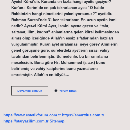
Ayetel Kürsi’dir. Kuranda en fazla hangi ayette geçiyor?
Kur’an-ı Kerim’de en çok tekrarlanan ayet: “O halde
Rabbinizin hangi nimetlerini yalanlıyorsunuz?” ayetidir.
Rahman Suresi’nde 31 kez tekrarlanır. En uzun ayetin ismi
nedir? Ayet-el Kürsi Ayet, ismini ayette geçen ve “taht,
saltanat, ilim, kudret” anlamlarına gelen kürsi kelimesinden
almış olup içeriğinde Allah’ın eşsiz sıfatlarından bazıları
vurgulanmıştır. Kuran ayet sıralaması neye göre? Alimlerin
genel görüşüne göre, surelerdeki ayetlerin sırası vahiy
tarafından belirlenmiştir. Bu nedenle, bu bir sınırlama
meselesidir. Buna göre Hz. Muhammed (s.a.v.) bunu
belirlemiş ve vahiy katiplerine bunu yazmalarını
emretmiştir. Allah’ın en büyük…
Kurandaki
Devamını okuyun
Yorum Bırak
En
Büyük
Âyet
Hangisi
https://www.estetikforum.com.tr
https://smartdus.com.tr
https://staryazilim.com.tr
Sitemap