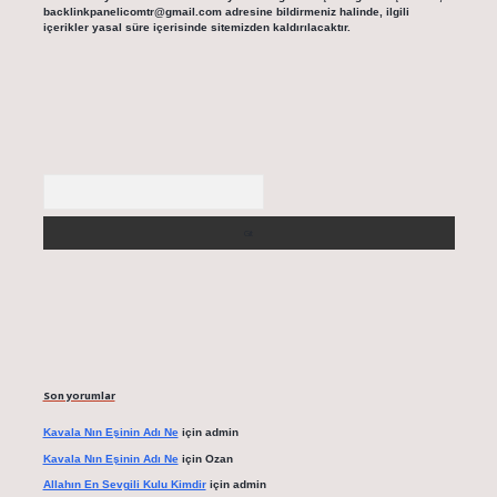
backlinkpanelicomtr@gmail.com
adresine bildirmeniz halinde, ilgili
içerikler yasal süre içerisinde sitemizden kaldırılacaktır.
Arama
Son yorumlar
Kavala Nın Eşinin Adı Ne
için
admin
Kavala Nın Eşinin Adı Ne
için
Ozan
Allahın En Sevgili Kulu Kimdir
için
admin