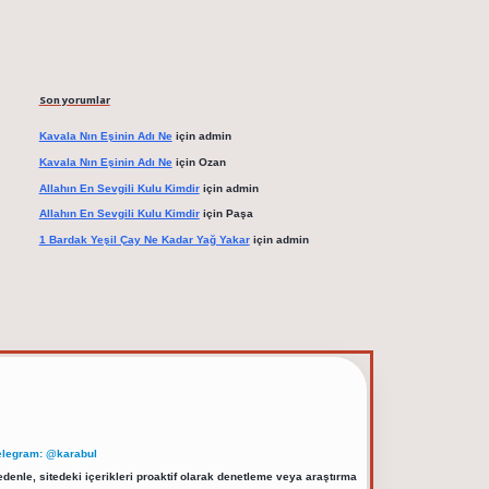
Son yorumlar
Kavala Nın Eşinin Adı Ne
için
admin
Kavala Nın Eşinin Adı Ne
için
Ozan
Allahın En Sevgili Kulu Kimdir
için
admin
Allahın En Sevgili Kulu Kimdir
için
Paşa
1 Bardak Yeşil Çay Ne Kadar Yağ Yakar
için
admin
elegram: @karabul
denle, sitedeki içerikleri proaktif olarak denetleme veya araştırma