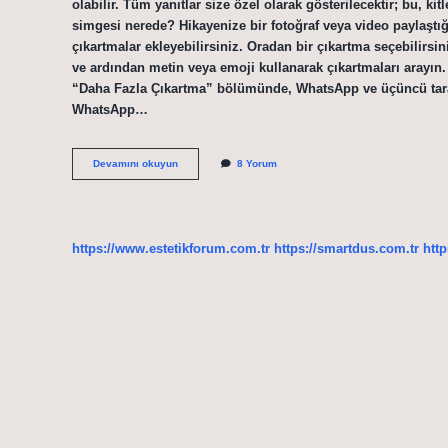
olabilir. Tüm yanıtlar size özel olarak gösterilecektir; bu, k
simgesi nerede? Hikayenize bir fotoğraf veya video paylaştığ
çıkartmalar ekleyebilirsiniz. Oradan bir çıkartma seçebilir
ve ardından metin veya emoji kullanarak çıkartmaları arayın.
“Daha Fazla Çıkartma” bölümünde, WhatsApp ve üçüncü taraf 
WhatsApp…
Çıkartma
Devamını okuyun
8 Yorum
Simgesi
Ne
Demek
https://www.estetikforum.com.tr
https://smartdus.com.tr
http