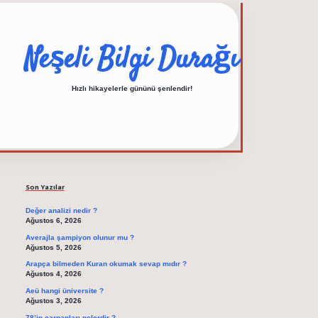
Neşeli Bilgi Durağı
Hızlı hikayelerle gününü şenlendir!
Sidebar
elexbet güncel adre
Son Yazılar
Değer analizi nedir ?
Ağustos 6, 2026
Averajla şampiyon olunur mu ?
Ağustos 5, 2026
Arapça bilmeden Kuran okumak sevap mıdır ?
Ağustos 4, 2026
Aeü hangi üniversite ?
Ağustos 3, 2026
78’in çarpanları nelerdir ?