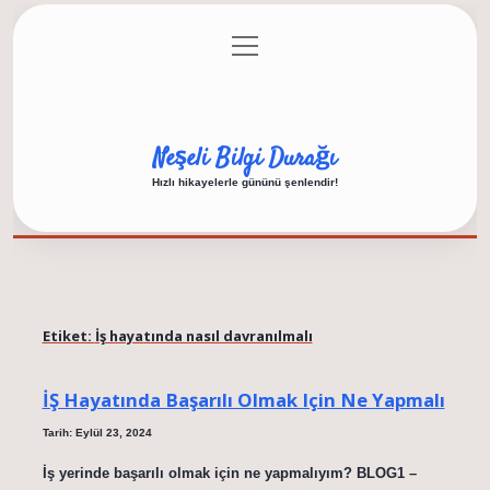
menüyü
Anasayfa
Gizlilik Politikası
Yasal Uyarı
aç
Hakkımızda
Neşeli Bilgi Durağı
Hızlı hikayelerle gününü şenlendir!
Etiket:
İş hayatında nasıl davranılmalı
İŞ Hayatında Başarılı Olmak Için Ne Yapmalı
Tarih: Eylül 23, 2024
İş yerinde başarılı olmak için ne yapmalıyım? BLOG1 –