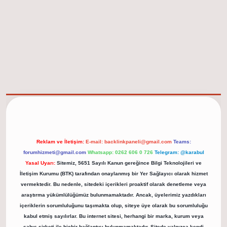
elexbet güncel adresi
https://tulipbett.net/
Reklam ve İletişim:
E-mail:
backlinkpaneli@gmail.com
Teams:
forumhizmeti@gmail.com
Whatsapp: 0262 606 0 726
Telegram: @karabul
Yasal Uyarı:
Sitemiz, 5651 Sayılı Kanun gereğince Bilgi Teknolojileri ve
İletişim Kurumu (BTK) tarafından onaylanmış bir Yer Sağlayıcı olarak hizmet
vermektedir. Bu nedenle, sitedeki içerikleri proaktif olarak denetleme veya
araştırma yükümlülüğümüz bulunmamaktadır. Ancak, üyelerimiz yazdıkları
içeriklerin sorumluluğunu taşımakta olup, siteye üye olarak bu sorumluluğu
kabul etmiş sayılırlar. Bu internet sitesi, herhangi bir marka, kurum veya
şahıs şirketi ile hiçbir bağlantısı bulunmamaktadır. Sitede yalnızca kendi