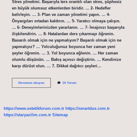
Stres yönetimi. Başarıyla ters orantılı olan stres, şüphesiz
en büyük olumsuz etkenlerden biridir. … 2- Hedefler
belirleyin. … 3- Plan ve zaman yönetimi yapın. … 4-
Önyargıları ortadan kaldırın. … 5- Yaratıcı olmaya çalışın.
… 6- Deneyimlerinizden yararlanın. … 7- İmajınızı başarıyla
ilişkilendirin. … 8- Hatalardan ders çıkarmayı öğrenin.
Basarılı olmak için ne yapmalıyım? Başarılı olmak için ne
yapmalıyız? … Yolculuğunuz boyunca her zaman yeni
şeyler öğrenin. … 3. Yol boyunca eğlenin. … Her zaman
olumlu düşünün. … Bakış açınızı değiştirin. … Kendinize
karşı dürüst olun. … 7. Dikkat dağıtıcı şeyleri…
İŞ
Devamını okuyun
10 Yorum
Hayatında
Başarılı
Olmak
Için
Ne
https://www.estetikforum.com.tr
https://smartdus.com.tr
Yapmalı
https://staryazilim.com.tr
Sitemap