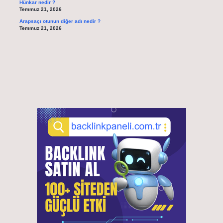
Hünkar nedir ?
Temmuz 21, 2026
Arapsaçı otunun diğer adı nedir ?
Temmuz 21, 2026