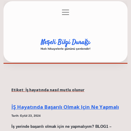
menüyü
Anasayfa
Gizlilik Politikası
Yasal Uyarı
aç
Hakkımızda
Neşeli Bilgi Durağı
Hızlı hikayelerle gününü şenlendir!
Etiket:
İş hayatında nasıl mutlu olunur
İŞ Hayatında Başarılı Olmak Için Ne Yapmalı
Tarih: Eylül 23, 2024
İş yerinde başarılı olmak için ne yapmalıyım? BLOG1 –