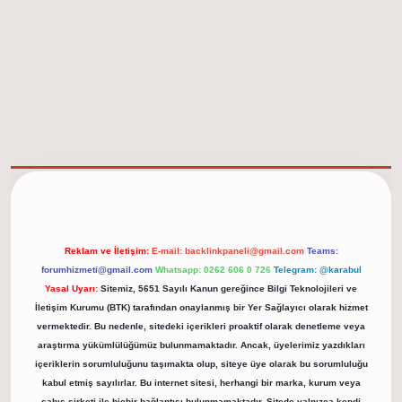
elexbet güncel adresi
https://tulipbett.net/
Reklam ve İletişim:
E-mail:
backlinkpaneli@gmail.com
Teams:
forumhizmeti@gmail.com
Whatsapp: 0262 606 0 726
Telegram: @karabul
Yasal Uyarı:
Sitemiz, 5651 Sayılı Kanun gereğince Bilgi Teknolojileri ve
İletişim Kurumu (BTK) tarafından onaylanmış bir Yer Sağlayıcı olarak hizmet
vermektedir. Bu nedenle, sitedeki içerikleri proaktif olarak denetleme veya
araştırma yükümlülüğümüz bulunmamaktadır. Ancak, üyelerimiz yazdıkları
içeriklerin sorumluluğunu taşımakta olup, siteye üye olarak bu sorumluluğu
kabul etmiş sayılırlar. Bu internet sitesi, herhangi bir marka, kurum veya
şahıs şirketi ile hiçbir bağlantısı bulunmamaktadır. Sitede yalnızca kendi