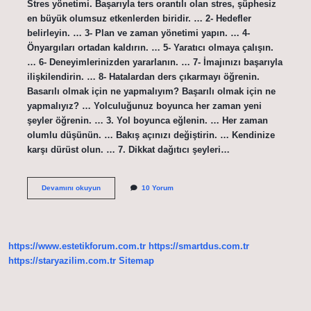
Stres yönetimi. Başarıyla ters orantılı olan stres, şüphesiz
en büyük olumsuz etkenlerden biridir. … 2- Hedefler
belirleyin. … 3- Plan ve zaman yönetimi yapın. … 4-
Önyargıları ortadan kaldırın. … 5- Yaratıcı olmaya çalışın.
… 6- Deneyimlerinizden yararlanın. … 7- İmajınızı başarıyla
ilişkilendirin. … 8- Hatalardan ders çıkarmayı öğrenin.
Basarılı olmak için ne yapmalıyım? Başarılı olmak için ne
yapmalıyız? … Yolculuğunuz boyunca her zaman yeni
şeyler öğrenin. … 3. Yol boyunca eğlenin. … Her zaman
olumlu düşünün. … Bakış açınızı değiştirin. … Kendinize
karşı dürüst olun. … 7. Dikkat dağıtıcı şeyleri…
İŞ
Devamını okuyun
10 Yorum
Hayatında
Başarılı
Olmak
Için
Ne
https://www.estetikforum.com.tr
https://smartdus.com.tr
Yapmalı
https://staryazilim.com.tr
Sitemap