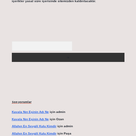
içerikler yasal süre içerisinde sitemizden kaldırılacaktır.
Arama
Son yorumlar
Kavala Nın Eşinin Adı Ne
için
admin
Kavala Nın Eşinin Adı Ne
için
Ozan
Allahın En Sevgili Kulu Kimdir
için
admin
Allahın En Sevgili Kulu Kimdir
için
Paşa