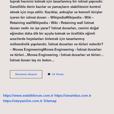
toprak hacmini tutmak için tasarlanmış bir istinat yapısıdır.
Genellikle derin kazılar ve yamaçların stabilitesini kontrol
etmek için inşa edilir. Kazıklar, ankrajlar ve kemerli kirişler
içeren bir istinat duvarı – WikipediaWikipedia › Wiki ›
Retaining wallWikipedia › Wiki › Retaining wall İstinat
duvarı nedir ne işe yarar? İstinat duvarları, zemini doğal
eğimden daha dik bir açıyla tutmak ve özellikle eğimli
arazilerde heyelanları önlemek için tasarlanmış
mühendislik yapılarıdır. İstinat duvarları ve türleri nelerdir?
– Movea EngineeringMovea Engineering › İstinat duvarları
ve türleri…Movea Engineering › İstinat duvarları ve türleri…
İstinat duvarı taş mı beton…
İStinat
Devamını okuyun
14 Yorum
Etmek
Ne
Demek
https://www.estetikforum.com.tr
https://smartdus.com.tr
https://staryazilim.com.tr
Sitemap