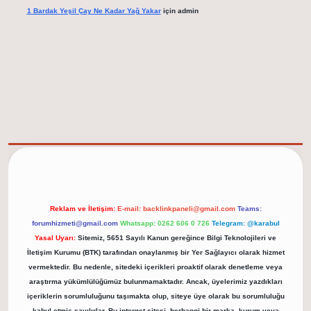
1 Bardak Yeşil Çay Ne Kadar Yağ Yakar
için
admin
ttps://tulipbett.net/
Reklam ve İletişim:
E-mail:
backlinkpaneli@gmail.com
Teams:
forumhizmeti@gmail.com
Whatsapp: 0262 606 0 726
Telegram: @karabul
Yasal Uyarı:
Sitemiz, 5651 Sayılı Kanun gereğince Bilgi Teknolojileri ve
İletişim Kurumu (BTK) tarafından onaylanmış bir Yer Sağlayıcı olarak hizmet
vermektedir. Bu nedenle, sitedeki içerikleri proaktif olarak denetleme veya
araştırma yükümlülüğümüz bulunmamaktadır. Ancak, üyelerimiz yazdıkları
içeriklerin sorumluluğunu taşımakta olup, siteye üye olarak bu sorumluluğu
kabul etmiş sayılırlar. Bu internet sitesi, herhangi bir marka, kurum veya