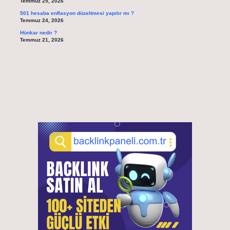
Temmuz 25, 2026
501 hesaba enflasyon düzeltmesi yapılır mı ?
Temmuz 24, 2026
Hünkar nedir ?
Temmuz 21, 2026