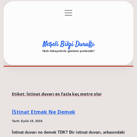
menüyü
Anasayfa
Gizlilik Politikası
Yasal Uyarı
aç
Hakkımızda
Neşeli Bilgi Durağı
Hızlı hikayelerle gününü şenlendir!
Etiket:
İstinat duvarı en fazla kaç metre olur
İStinat Etmek Ne Demek
Tarih: Eylül 19, 2024
İstinat duvarı ne demek TDK? Bir istinat duvarı, arkasındaki