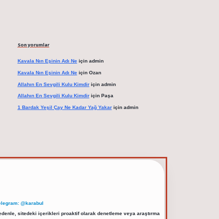
Son yorumlar
Kavala Nın Eşinin Adı Ne
için
admin
Kavala Nın Eşinin Adı Ne
için
Ozan
Allahın En Sevgili Kulu Kimdir
için
admin
Allahın En Sevgili Kulu Kimdir
için
Paşa
1 Bardak Yeşil Çay Ne Kadar Yağ Yakar
için
admin
elegram: @karabul
denle, sitedeki içerikleri proaktif olarak denetleme veya araştırma