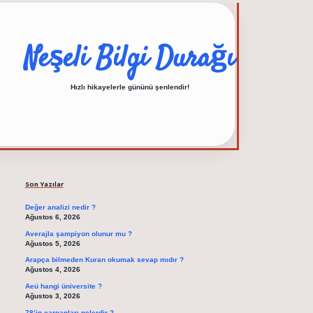
Neşeli Bilgi Durağı
Hızlı hikayelerle gününü şenlendir!
Sidebar
elexbet güncel adres
Son Yazılar
Değer analizi nedir ?
Ağustos 6, 2026
Averajla şampiyon olunur mu ?
Ağustos 5, 2026
Arapça bilmeden Kuran okumak sevap mıdır ?
Ağustos 4, 2026
Aeü hangi üniversite ?
Ağustos 3, 2026
78’in çarpanları nelerdir ?