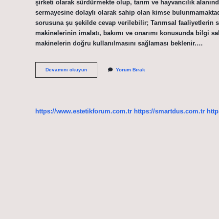
şirketi olarak sürdürmekte olup, tarım ve hayvancılık alanınd
sermayesine dolaylı olarak sahip olan kimse bulunmamaktadır
sorusuna şu şekilde cevap verilebilir; Tarımsal faaliyetlerin 
makinelerinin imalatı, bakımı ve onarımı konusunda bilgi sah
makinelerin doğru kullanılmasını sağlaması beklenir.…
Iztarım
Devamını okuyun
Yorum Bırak
Ne
Iş
Yapar
https://www.estetikforum.com.tr
https://smartdus.com.tr
http