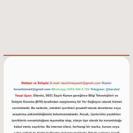
elexbet güncel adresi
https://tulipbett.net/
Reklam ve İletişim:
E-mail:
backlinkpaneli@gmail.com
Teams:
forumhizmeti@gmail.com
Whatsapp: 0262 606 0 726
Telegram: @karabul
Yasal Uyarı:
Sitemiz, 5651 Sayılı Kanun gereğince Bilgi Teknolojileri ve
İletişim Kurumu (BTK) tarafından onaylanmış bir Yer Sağlayıcı olarak hizmet
vermektedir. Bu nedenle, sitedeki içerikleri proaktif olarak denetleme veya
araştırma yükümlülüğümüz bulunmamaktadır. Ancak, üyelerimiz yazdıkları
içeriklerin sorumluluğunu taşımakta olup, siteye üye olarak bu sorumluluğu
kabul etmiş sayılırlar. Bu internet sitesi, herhangi bir marka, kurum veya
şahıs şirketi ile hiçbir bağlantısı bulunmamaktadır. Sitede yalnızca kendi