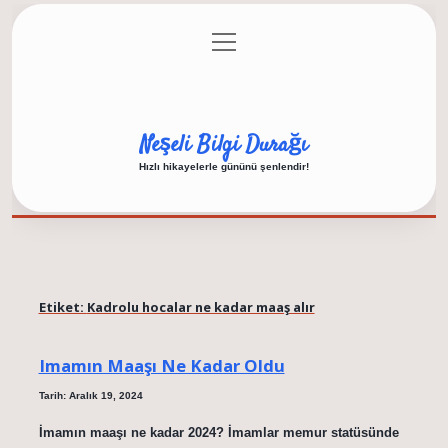
menüyü
Anasayfa
Gizlilik Politikası
Yasal Uyarı
aç
Hakkımızda
Neşeli Bilgi Durağı
Hızlı hikayelerle gününü şenlendir!
Etiket:
Kadrolu hocalar ne kadar maaş alır
Imamın Maaşı Ne Kadar Oldu
Tarih: Aralık 19, 2024
İmamın maaşı ne kadar 2024? İmamlar memur statüsünde