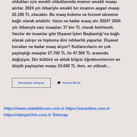
oldukları için emekli olduklarında memur emekli maaşı
alırlar. 2024 yılı itibariyle emekli bir imamın asgari maaşı
22.100 TL olacaktır. Bu maaş kıdeme ve hizmet süresine
bağlı olarak artabilir. Vaize ne kadar maaş alır 2024? 2024
yılı itibarıyla vaiz maaşları 37 bin TL olarak belirlendi.
Vaizler de imamlar gibi Diyanet İşleri Başkanlığı’na bağlı
olarak çalışır ve topluma dini rehberlik yaparlar. Diyanet
hocaları ne kadar maaş alıyor? Kullanıcıların en çok
paylaştığı maaşlar 27.700 TL ile 47.500 TL arasında
değişiyor. Din kültürü ve ahlak bilgisi öğretmenlerinin en
düşük paylaşılan maaşı 24.600 TL iken, en yüksek…
Imamın
Devamını okuyun
Yorum Bırak
Maaşı
Ne
Kadar
Oldu
https://www.estetikforum.com.tr
https://smartdus.com.tr
https://staryazilim.com.tr
Sitemap