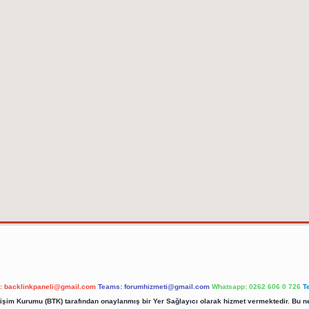
l:
backlinkpaneli@gmail.com
Teams:
forumhizmeti@gmail.com
Whatsapp: 0262 606 0 726
T
etişim Kurumu (BTK) tarafından onaylanmış bir Yer Sağlayıcı olarak hizmet vermektedir. Bu ne