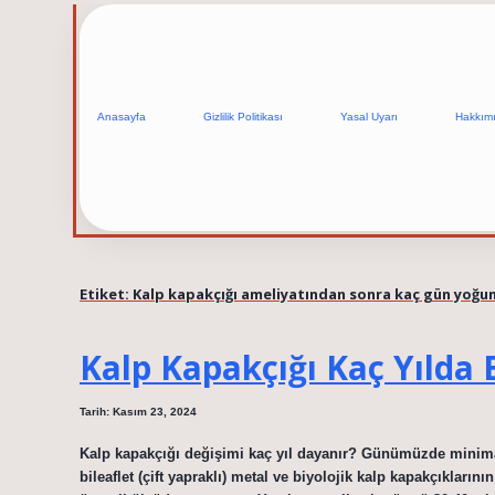
Anasayfa
Gizlilik Politikası
Yasal Uyarı
Hakkım
Etiket:
Kalp kapakçığı ameliyatından sonra kaç gün yoğun
Kalp Kapakçığı Kaç Yılda B
Tarih: Kasım 23, 2024
Kalp kapakçığı değişimi kaç yıl dayanır? Günümüzde minimal 
bileaflet (çift yapraklı) metal ve biyolojik kalp kapakçıkların