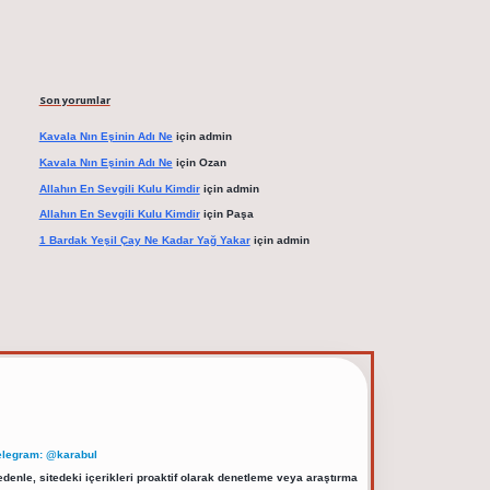
Son yorumlar
Kavala Nın Eşinin Adı Ne
için
admin
Kavala Nın Eşinin Adı Ne
için
Ozan
Allahın En Sevgili Kulu Kimdir
için
admin
Allahın En Sevgili Kulu Kimdir
için
Paşa
1 Bardak Yeşil Çay Ne Kadar Yağ Yakar
için
admin
elegram: @karabul
denle, sitedeki içerikleri proaktif olarak denetleme veya araştırma