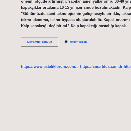
önemli ölçüde artırmıştır. Yapılan ameliyatlar ömrü 30-40 yı
kapakçıklar ortalama 10-15 yıl içerisinde bozulmaktadır. Kalp
“Günümüzde stent teknolojisinin gelişmesiyle birlikte, tekra
tekrar tıkanırsa, tekrar bypass oluşturulabilir. Kapak onarım
Kalp kapakçığı değişir mi? Kalp kapakçığı hastalığı kapak…
Kalp
Devamını okuyun
Yorum Bırak
Kapakçığı
Kaç
Yılda
Bir
Değişir
https://www.estetikforum.com.tr
https://smartdus.com.tr
http