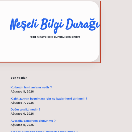
Neşeli Bilgi Durağı
Hızlı hikayelerle gününü şenlendir!
Sidebar
elexbet güncel adres
Son Yazılar
Kutbettin ismi anlamı nedir ?
Ağustos 8, 2026
Kızlık zarının bozulması için ne kadar içeri girilmeli ?
Ağustos 7, 2026
Değer analizi nedir ?
Ağustos 6, 2026
Averajla şampiyon olunur mu ?
Ağustos 5, 2026
Arapça bilmeden Kuran okumak sevap mıdır ?