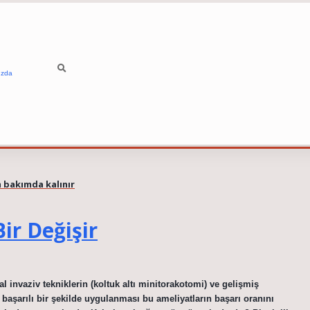
ızda
 bakımda kalınır
ir Değişir
invaziv tekniklerin (koltuk altı minitorakotomi) ve gelişmiş
ın başarılı bir şekilde uygulanması bu ameliyatların başarı oranını