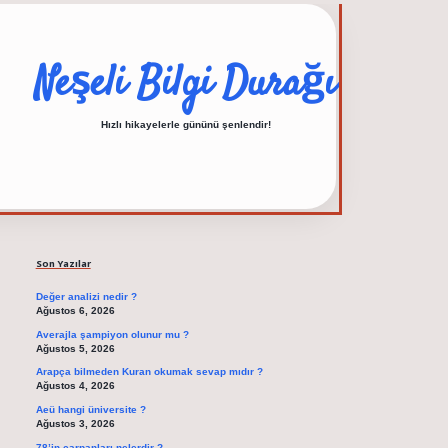
Neşeli Bilgi Durağı
Hızlı hikayelerle gününü şenlendir!
Sidebar
elexbet güncel adres
Son Yazılar
Değer analizi nedir ?
Ağustos 6, 2026
Averajla şampiyon olunur mu ?
Ağustos 5, 2026
Arapça bilmeden Kuran okumak sevap mıdır ?
Ağustos 4, 2026
Aeü hangi üniversite ?
Ağustos 3, 2026
78’in çarpanları nelerdir ?