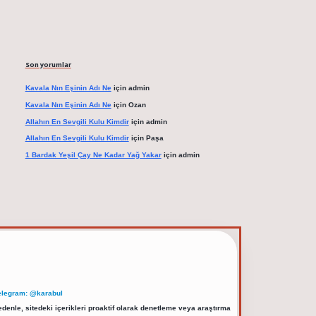
Son yorumlar
Kavala Nın Eşinin Adı Ne
için
admin
Kavala Nın Eşinin Adı Ne
için
Ozan
Allahın En Sevgili Kulu Kimdir
için
admin
Allahın En Sevgili Kulu Kimdir
için
Paşa
1 Bardak Yeşil Çay Ne Kadar Yağ Yakar
için
admin
elegram: @karabul
denle, sitedeki içerikleri proaktif olarak denetleme veya araştırma