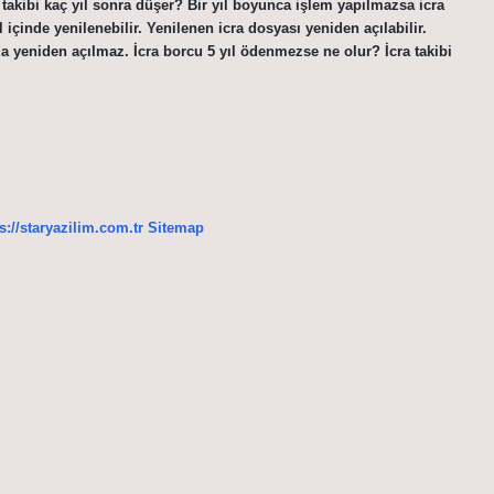
 takibi kaç yıl sonra düşer? Bir yıl boyunca işlem yapılmazsa icra
 içinde yenilenebilir. Yenilenen icra dosyası yeniden açılabilir.
 yeniden açılmaz. İcra borcu 5 yıl ödenmezse ne olur? İcra takibi
s://staryazilim.com.tr
Sitemap