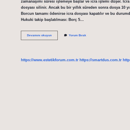
zamanaşımı süresi işlemeye başlar ve icra işlemi düşer. İcra
dosyası silinir. Ancak bu bir yıllık süreden sonra dosya 10 yıl
Borcun tamamı ödenirse icra dosyası kapatılır ve bu durumda
Hukuki takip başlatılması: Borç 5…
Hangi
Devamını okuyun
Yorum Bırak
Icra
Dosyası
5
Yıl
Sonra
https://www.estetikforum.com.tr
https://smartdus.com.tr
http
Düşer