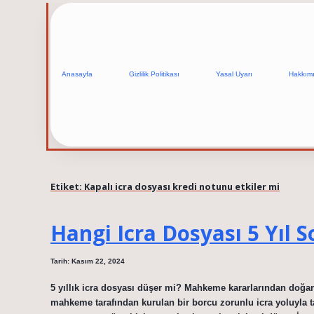
Anasayfa
Gizlilik Politikası
Yasal Uyarı
Hakkım
Etiket:
Kapalı icra dosyası kredi notunu etkiler mi
Hangi Icra Dosyası 5 Yıl 
Tarih: Kasım 22, 2024
5 yıllık icra dosyası düşer mi? Mahkeme kararlarından doğan
mahkeme tarafından kurulan bir borcu zorunlu icra yoluyla ta