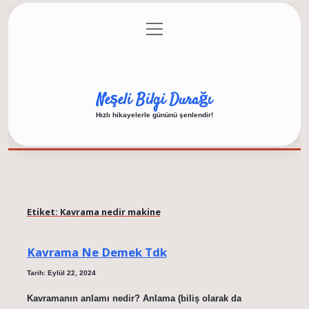
menüyü
Anasayfa
Gizlilik Politikası
Yasal Uyarı
aç
Hakkımızda
Neşeli Bilgi Durağı
Hızlı hikayelerle gününü şenlendir!
Etiket:
Kavrama nedir makine
Kavrama Ne Demek Tdk
Tarih: Eylül 22, 2024
Kavramanın anlamı nedir? Anlama (biliş olarak da