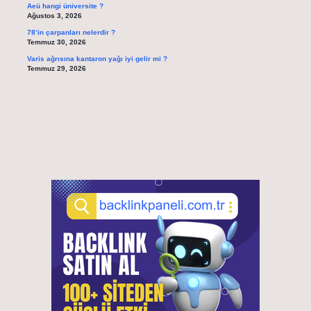
Aeü hangi üniversite ?
Ağustos 3, 2026
78’in çarpanları nelerdir ?
Temmuz 30, 2026
Varis ağrısına kantaron yağı iyi gelir mi ?
Temmuz 29, 2026