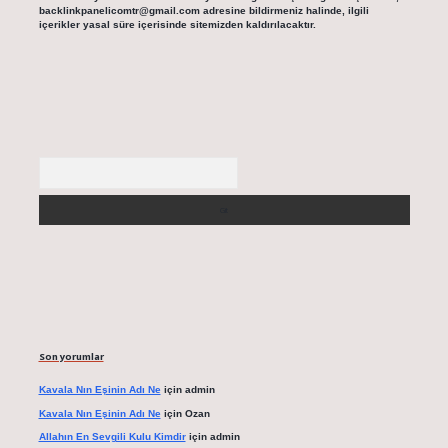
backlinkpanelicomtr@gmail.com
adresine bildirmeniz halinde, ilgili
içerikler yasal süre içerisinde sitemizden kaldırılacaktır.
Arama
Son yorumlar
Kavala Nın Eşinin Adı Ne
için
admin
Kavala Nın Eşinin Adı Ne
için
Ozan
Allahın En Sevgili Kulu Kimdir
için
admin