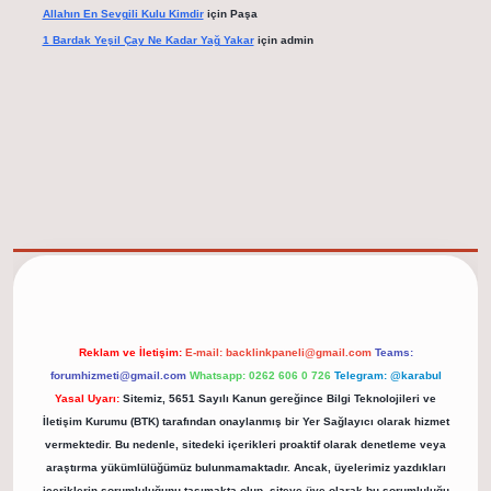
Allahın En Sevgili Kulu Kimdir
için
Paşa
1 Bardak Yeşil Çay Ne Kadar Yağ Yakar
için
admin
elexbet güncel adresi
https://tulipbett.net/
Reklam ve İletişim:
E-mail:
backlinkpaneli@gmail.com
Teams:
forumhizmeti@gmail.com
Whatsapp: 0262 606 0 726
Telegram: @karabul
Yasal Uyarı:
Sitemiz, 5651 Sayılı Kanun gereğince Bilgi Teknolojileri ve
İletişim Kurumu (BTK) tarafından onaylanmış bir Yer Sağlayıcı olarak hizmet
vermektedir. Bu nedenle, sitedeki içerikleri proaktif olarak denetleme veya
araştırma yükümlülüğümüz bulunmamaktadır. Ancak, üyelerimiz yazdıkları
içeriklerin sorumluluğunu taşımakta olup, siteye üye olarak bu sorumluluğu