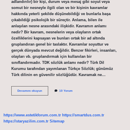
adlandırılır) bir kişi, durum veya mesaj gibi soyut veya
somut bir nesneyle ilgili olan ve bir kişinin kavramlar
hakkında yeterli şekilde düşünebildiği ve bunlarla başa
çıkabildiği psikolojik bir süreçtir. Anlama, bilen ile
anlaşılan nesne arasındaki ilişkidir. Kavramın anlamı
nedir? Bir kavram, nesnelerin veya olayların ortak
özelliklerini kapsayan ve bunları ortak bir ad altında
gruplandıran genel bir taslaktır. Kavramlar soyuttur ve
gerçek dünyada mevcut değildir. Benzer fikirleri, insanları,
olayları vb. gruplandırmak için kullanılan bir
sınıflandırmadır. TDK sözlük anlamı nedir? Türk Dil
Kurumu tarafından yayımlanan Türkçe Sözlük; günümüz
Türk dilinin en güvenilir sözlüğüdür. Kavramak ne…
Kavrama
Devamını okuyun
10 Yorum
Ne
Demek
Tdk
https://www.estetikforum.com.tr
https://smartdus.com.tr
https://staryazilim.com.tr
Sitemap