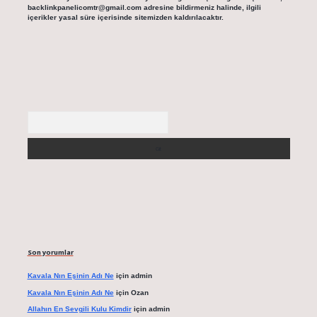
backlinkpanelicomtr@gmail.com
adresine bildirmeniz halinde, ilgili
içerikler yasal süre içerisinde sitemizden kaldırılacaktır.
Arama
Son yorumlar
Kavala Nın Eşinin Adı Ne
için
admin
Kavala Nın Eşinin Adı Ne
için
Ozan
Allahın En Sevgili Kulu Kimdir
için
admin