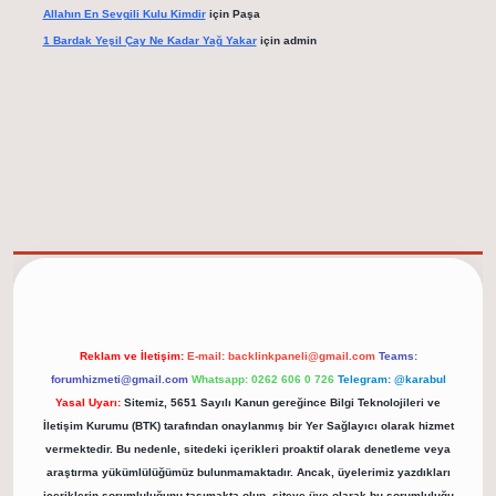
Allahın En Sevgili Kulu Kimdir
için
Paşa
1 Bardak Yeşil Çay Ne Kadar Yağ Yakar
için
admin
elexbet güncel adresi
https://tulipbett.net/
Reklam ve İletişim:
E-mail:
backlinkpaneli@gmail.com
Teams:
forumhizmeti@gmail.com
Whatsapp: 0262 606 0 726
Telegram: @karabul
Yasal Uyarı:
Sitemiz, 5651 Sayılı Kanun gereğince Bilgi Teknolojileri ve
İletişim Kurumu (BTK) tarafından onaylanmış bir Yer Sağlayıcı olarak hizmet
vermektedir. Bu nedenle, sitedeki içerikleri proaktif olarak denetleme veya
araştırma yükümlülüğümüz bulunmamaktadır. Ancak, üyelerimiz yazdıkları
içeriklerin sorumluluğunu taşımakta olup, siteye üye olarak bu sorumluluğu