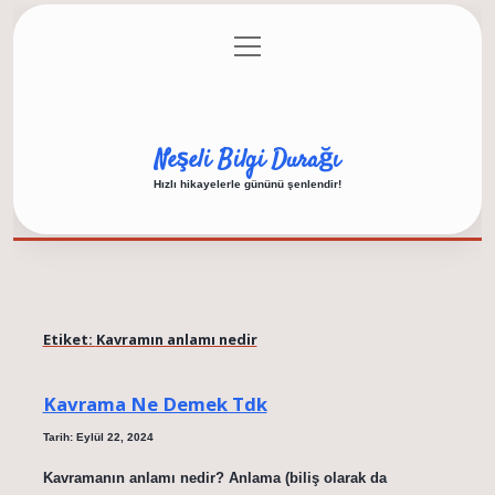
menüyü
Anasayfa
Gizlilik Politikası
Yasal Uyarı
aç
Hakkımızda
Neşeli Bilgi Durağı
Hızlı hikayelerle gününü şenlendir!
Etiket:
Kavramın anlamı nedir
Kavrama Ne Demek Tdk
Tarih: Eylül 22, 2024
Kavramanın anlamı nedir? Anlama (biliş olarak da