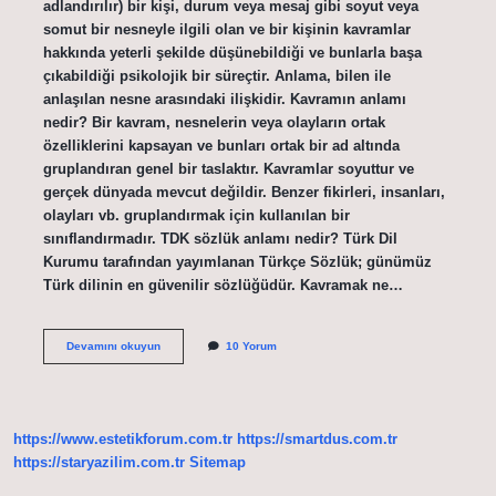
adlandırılır) bir kişi, durum veya mesaj gibi soyut veya
somut bir nesneyle ilgili olan ve bir kişinin kavramlar
hakkında yeterli şekilde düşünebildiği ve bunlarla başa
çıkabildiği psikolojik bir süreçtir. Anlama, bilen ile
anlaşılan nesne arasındaki ilişkidir. Kavramın anlamı
nedir? Bir kavram, nesnelerin veya olayların ortak
özelliklerini kapsayan ve bunları ortak bir ad altında
gruplandıran genel bir taslaktır. Kavramlar soyuttur ve
gerçek dünyada mevcut değildir. Benzer fikirleri, insanları,
olayları vb. gruplandırmak için kullanılan bir
sınıflandırmadır. TDK sözlük anlamı nedir? Türk Dil
Kurumu tarafından yayımlanan Türkçe Sözlük; günümüz
Türk dilinin en güvenilir sözlüğüdür. Kavramak ne…
Kavrama
Devamını okuyun
10 Yorum
Ne
Demek
Tdk
https://www.estetikforum.com.tr
https://smartdus.com.tr
https://staryazilim.com.tr
Sitemap