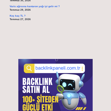
Temmuz 30, 2026
Varis ağrısına kantaron yağı iyi gelir mi ?
Temmuz 29, 2026
Koç kaç TL ?
Temmuz 27, 2026