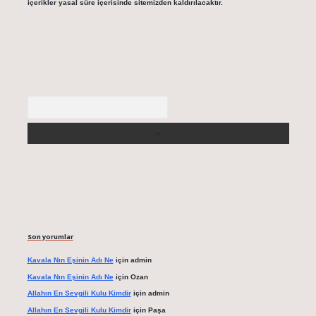
içerikler yasal süre içerisinde sitemizden kaldırılacaktır.
Arama
Son yorumlar
Kavala Nın Eşinin Adı Ne
için
admin
Kavala Nın Eşinin Adı Ne
için
Ozan
Allahın En Sevgili Kulu Kimdir
için
admin
Allahın En Sevgili Kulu Kimdir
için
Paşa