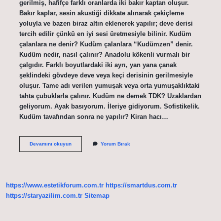
gerilmiş, hafifçe farklı oranlarda iki bakır kaptan oluşur.
Bakır kaplar, sesin akustiği dikkate alınarak çekiçleme
yoluyla ve bazen biraz altın eklenerek yapılır; deve derisi
tercih edilir çünkü en iyi sesi üretmesiyle bilinir. Kudüm
çalanlara ne denir? Kudüm çalanlara “Kudümzen” denir.
Kudüm nedir, nasıl çalınır? Anadolu kökenli vurmalı bir
çalgıdır. Farklı boyutlardaki iki ayrı, yan yana çanak
şeklindeki gövdeye deve veya keçi derisinin gerilmesiyle
oluşur. Tame adı verilen yumuşak veya orta yumuşaklıktaki
tahta çubuklarla çalınır. Kudüm ne demek TDK? Uzaklardan
geliyorum. Ayak basıyorum. İleriye gidiyorum. Sofistikelik.
Kudüm tavafından sonra ne yapılır? Kiran hacı…
Kudüm
Devamını okuyun
Yorum Bırak
Ne
Demek
Din
https://www.estetikforum.com.tr
https://smartdus.com.tr
https://staryazilim.com.tr
Sitemap