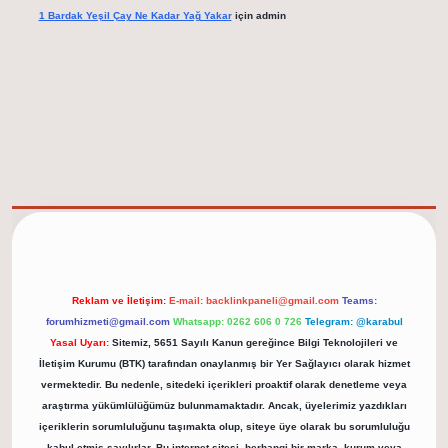
1 Bardak Yeşil Çay Ne Kadar Yağ Yakar
için
admin
elexbet güncel adresi
https://tulipbett.net/
Reklam ve İletişim:
E-mail:
backlinkpaneli@gmail.com
Teams:
forumhizmeti@gmail.com
Whatsapp: 0262 606 0 726
Telegram: @karabul
Yasal Uyarı:
Sitemiz, 5651 Sayılı Kanun gereğince Bilgi Teknolojileri ve
İletişim Kurumu (BTK) tarafından onaylanmış bir Yer Sağlayıcı olarak hizmet
vermektedir. Bu nedenle, sitedeki içerikleri proaktif olarak denetleme veya
araştırma yükümlülüğümüz bulunmamaktadır. Ancak, üyelerimiz yazdıkları
içeriklerin sorumluluğunu taşımakta olup, siteye üye olarak bu sorumluluğu
kabul etmiş sayılırlar. Bu internet sitesi, herhangi bir marka, kurum veya