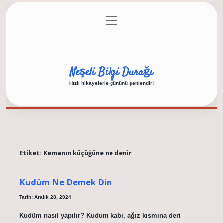
menüyü
Anasayfa
Gizlilik Politikası
Yasal Uyarı
aç
Hakkımızda
Neşeli Bilgi Durağı
Hızlı hikayelerle gününü şenlendir!
Etiket:
Kemanın küçüğüne ne denir
Kudüm Ne Demek Din
Tarih: Aralık 28, 2024
Kudüm nasıl yapılır? Kudum kabı, ağız kısmına deri